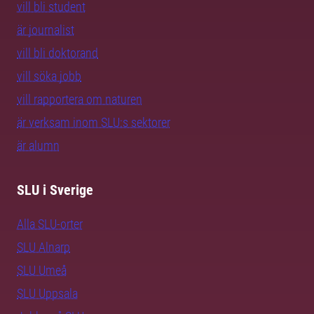
vill bli student
är journalist
vill bli doktorand
vill söka jobb
vill rapportera om naturen
är verksam inom SLU:s sektorer
är alumn
SLU i Sverige
Alla SLU-orter
SLU Alnarp
SLU Umeå
SLU Uppsala