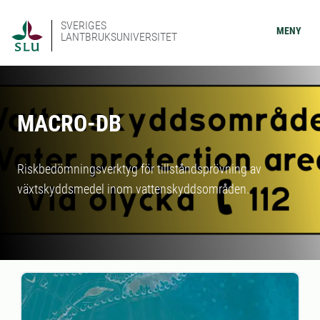
SVERIGES
MENY
LANTBRUKSUNIVERSITET
MACRO-DB
Riskbedömningsverktyg för tillståndsprövning av
växtskyddsmedel inom vattenskyddsområden.