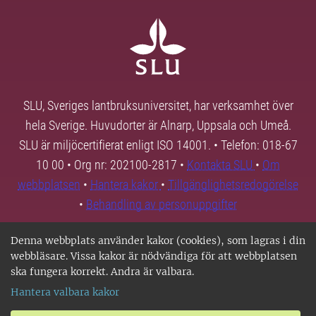
SLU, Sveriges lantbruksuniversitet, har verksamhet över
hela Sverige. Huvudorter är Alnarp, Uppsala och Umeå.
SLU är miljöcertifierat enligt ISO 14001. • Telefon: 018-67
10 00 • Org nr: 202100-2817 •
Kontakta SLU
•
Om
webbplatsen
•
Hantera kakor
•
Tillgänglighetsredogörelse
•
Behandling av personuppgifter
Denna webbplats använder kakor (cookies), som lagras i din
webbläsare. Vissa kakor är nödvändiga för att webbplatsen
ska fungera korrekt. Andra är valbara.
Hantera valbara kakor