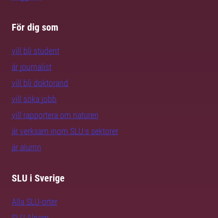
För dig som
vill bli student
är journalist
vill bli doktorand
vill söka jobb
vill rapportera om naturen
är verksam inom SLU:s sektorer
är alumn
SLU i Sverige
Alla SLU-orter
SLU Alnarp