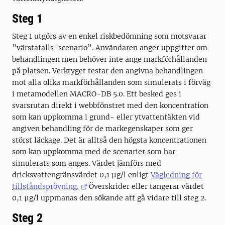
Steg 1
Steg 1 utgörs av en enkel riskbedömning som motsvarar
”värstafalls-scenario”. Användaren anger uppgifter om
behandlingen men behöver inte ange markförhållanden
på platsen. Verktyget testar den angivna behandlingen
mot alla olika markförhållanden som simulerats i förväg
i metamodellen MACRO-DB 5.0. Ett besked ges i
svarsrutan direkt i webbfönstret med den koncentration
som kan uppkomma i grund- eller ytvattentäkten vid
angiven behandling för de markegenskaper som ger
störst läckage. Det är alltså den högsta koncentrationen
som kan uppkomma med de scenarier som har
simulerats som anges. Värdet jämförs med
dricksvattengränsvärdet 0,1 µg/l enligt
Vägledning för
tillståndsprövning.
Överskrider eller tangerar värdet
0,1 µg/l uppmanas den sökande att gå vidare till steg 2.
Steg 2