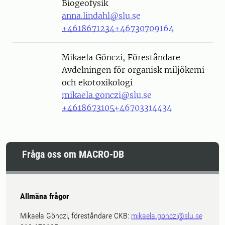
Biogeofysik
anna.lindahl@slu.se
+4618671234
+46730709164
Person
Mikaela Gönczi, Föreståndare
Avdelningen för organisk miljökemi
och ekotoxikologi
mikaela.gonczi@slu.se
+4618673105
+46703314434
Fråga oss om MACRO-DB
Allmäna frågor
Mikaela Gönczi, föreståndare CKB:
mikaela.gonczi@slu.se