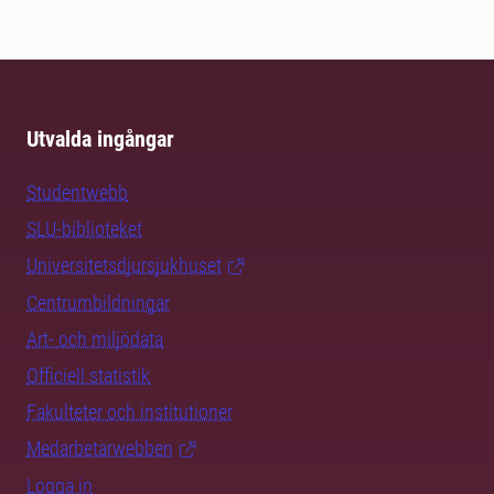
Utvalda ingångar
Studentwebb
SLU-biblioteket
Universitetsdjursjukhuset
Centrumbildningar
Art- och miljödata
Officiell statistik
Fakulteter och institutioner
Medarbetarwebben
Logga in