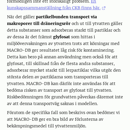
förmodligen inte ett storskaligt problem.
En
kunskapssammanställning från CKB finns här.
När det gäller
partikelbunden transport via
makroporer till dräneringsrör
och ut till ytvatten gäller
detta substanser som adsorberas starkt till partiklar och
av dessa är det främst
glyfosat
som hittas i
miljöövervakningen av ytvatten trots att körningar med
MACRO-DB ger resultatet låg risk för kontaminering.
Detta kan bero på annan användning men också för att
glyfosat, till skillnad från de flesta andra substanser,
adsorberar mycket starkt till lerpartiklar vilka utgör den
största delen av partiklarna som transporteras till
ytvatten. MACRO-DB kan därför inte användas för att
bedöma risken av transport av glyfosat till ytvatten.
Riskbedömningen för grundvatten påverkas däremot inte
av att denna transportväg saknas i modellen.
Förutom de specifika fall som beskrivs ovan bedömer vi
att MACRO-DB ger en bra bild av förlusterna av
bekämpningsmedel till ytvattenmiljön.