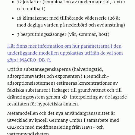
72 jordarter (kombination av modermaterial, textur
och mullhalt)
18 klimatzoner med tillhörande väderserie (26 år
med dagliga värden på nederbörd och avdunstning)
3 besprutningssäsonger (vår, sommar, höst)
Här finns mer information om hur parametrarna i den
underliggande modellen uppskattas utifrån de val som
görs i MACRO-DB.
Utifrån substansegenskaperna (halveringstid,
adsorptionsvärdet och exponenten i Freundlich-
adsorptionsisotermen) estimeras koncentrationer av
faktiska substanser i läckaget till grundvattnet och till
dräneringssystem genom 3D-interpolering av de lagrade
resultaten för hypotetiska ämnen.
Metamodellen och det nya användargränssnittet är
utvecklad av knoell Germany GmbH i samarbete med
CKB och med medfinansiering från Havs- och
vattenmyndigheten.