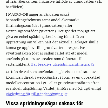
ut från åkerkanten, inklusive inflöde av grundvatten (s.k.
basflöden).
I MACRO-DB anger användaren också
behandlingsfrekvens samt andel åkermark i
tillrinningsområdet (grundvatten) eller
avrinningsområdet (ytvatten). Det gör det möjligt att
göra en enkel spädningsberäkning för att få en
uppfattning om vilken halt det aktuella läckaget skulle
kunna ge upphov till i grundvatten- respektive
ytvattentäkten (det är sällan fallet att ett medel
används på 100% av arealen som dränerar till
vattentäkten).
Här beskrivs utspädningsrutinerna.
Utifrån de val som användaren gör visas resultatet av
körningen direkt i webbfönstret i form av en uppskattad
medelkoncentration i yt- eller grundvattentäkten efter
eventuell utspädning. Värdet jämförs med 0,1 µg/l enligt
Vägledning för tillståndsprövning.
Vissa spridningsvägar saknas för