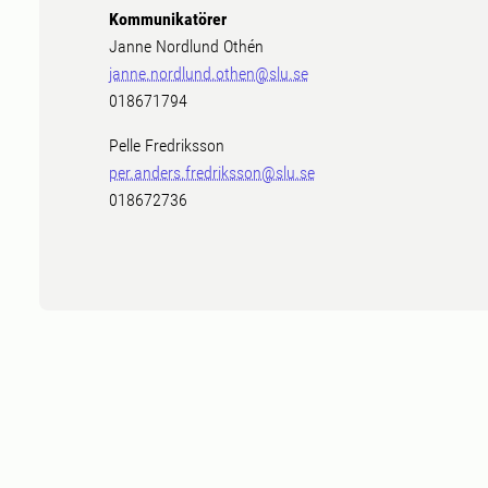
Kommunikatörer
Janne Nordlund Othén
janne.nordlund.othen@slu.se
018671794
Pelle Fredriksson
per.anders.fredriksson@slu.se
018672736