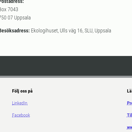
Postadress:
Box 7043
750 07 Uppsala
Besöksadress:
Ekologihuset, Ulls väg 16, SLU, Uppsala
Följ oss på
Lä
LinkedIn
Pr
Facebook
Ti
ww