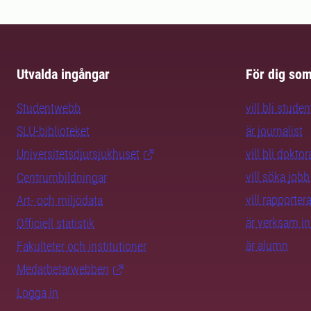
Utvalda ingångar
För dig so
Studentwebb
vill bli studen
SLU-biblioteket
är journalist
Universitetsdjursjukhuset
vill bli dokto
vill söka jobb
Centrumbildningar
vill rapporte
Art- och miljödata
är verksam i
Officiell statistik
är alumn
Fakulteter och institutioner
Medarbetarwebben
Logga in