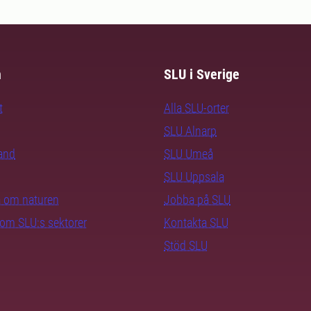
m
SLU i Sverige
t
Alla SLU-orter
SLU Alnarp
rand
SLU Umeå
SLU Uppsala
ra om naturen
Jobba på SLU
nom SLU:s sektorer
Kontakta SLU
Stöd SLU