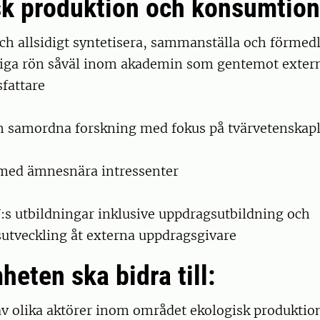
sk produktion och konsumtion
och allsidigt syntetisera, sammanställa och förmed
iga rön såväl inom akademin som gentemot extern
sfattare
ch samordna forskning med fokus på tvärvetenskapl
med ämnesnära intressenter
U:s utbildningar inklusive uppdragsutbildning och
tveckling åt externa uppdragsgivare
eten ska bidra till:
 av olika aktörer inom området ekologisk produktio