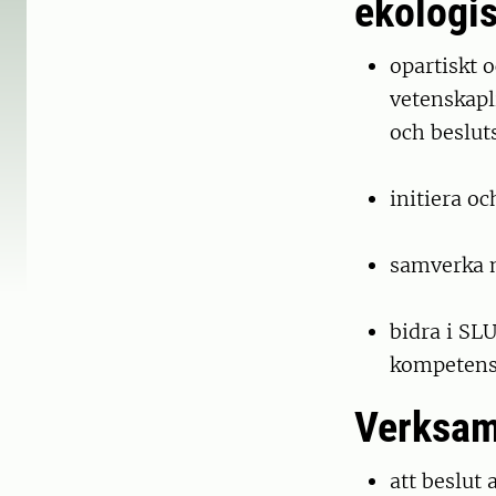
ekologi
opartiskt 
vetenskapl
och beslut
initiera o
samverka 
bidra i SL
kompetensu
Verksamh
att beslut