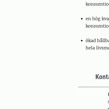
konsumtion
en hög kva
konsumti
ökad hållb
hela livsm
Kont