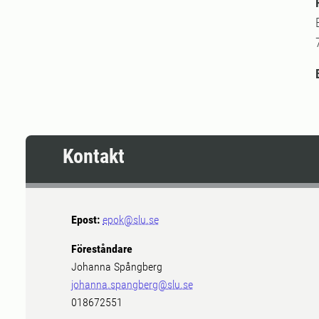
Kontakt
Epost:
epok@slu.se
Föreståndare
Johanna Spångberg
johanna.spangberg@slu.se
018672551