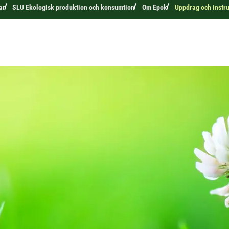
ar
SLU Ekologisk produktion och konsumtion
Om Epok
Uppdrag och instru