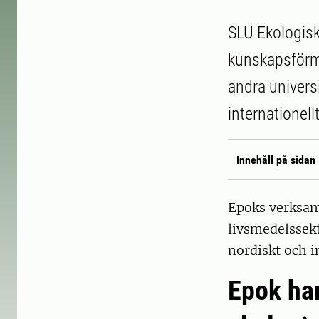
SLU Ekologisk
kunskapsförme
andra univers
internationellt
Innehåll på sidan
Epoks verksam
livsmedelssekt
nordiskt och i
Epok har