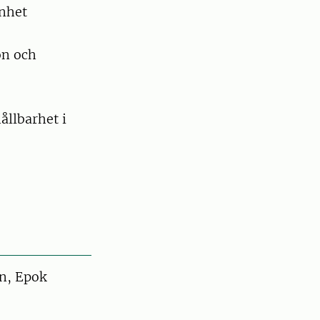
enhet
on och
ållbarhet i
n, Epok