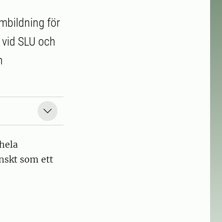
mbildning för
 vid SLU och
h
hela
enskt som ett