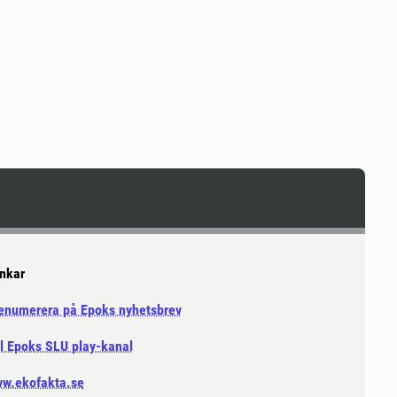
nkar
enumerera på Epoks nyhetsbrev
ll Epoks SLU play-kanal
w.ekofakta.se