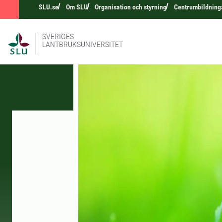
SLU.se
Om SLU
Organisation och styrning
Centrumbildning
SVERIGES
LANTBRUKSUNIVERSITET