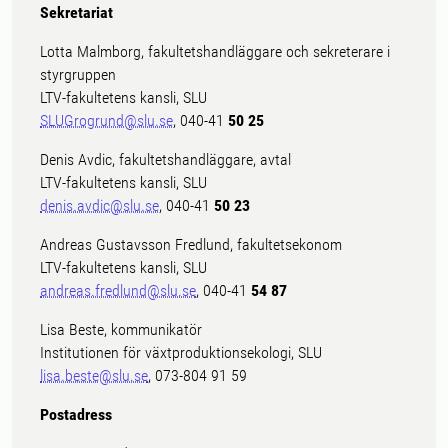
Sekretariat
Lotta Malmborg, fakultetshandläggare och sekreterare i
styrgruppen
LTV-fakultetens kansli, SLU
SLUGrogrund@slu.se
, 040-41
50 25
Denis Avdic, fakultetshandläggare, avtal
LTV-fakultetens kansli, SLU
denis.avdic@slu.se
, 040-41
50 23
Andreas Gustavsson Fredlund, fakultetsekonom
LTV-fakultetens kansli, SLU
andreas.fredlund@slu.se
, 040-41
54 87
Lisa Beste, kommunikatör
Institutionen för växtproduktionsekologi, SLU
lisa.beste@slu.se
, 073-804 91 59
Postadress