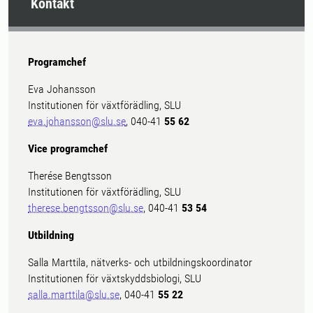
Kontakt
Programchef
Eva Johansson
Institutionen för växtförädling, SLU
eva.johansson@slu.se
, 040-41
55 62
Vice programchef
Therése Bengtsson
Institutionen för växtförädling, SLU
therese.bengtsson@slu.se
, 040-41
53 54
Utbildning
Salla Marttila, nätverks- och utbildningskoordinator
Institutionen för växtskyddsbiologi, SLU
salla.marttila@slu.se
, 040-41
55 22