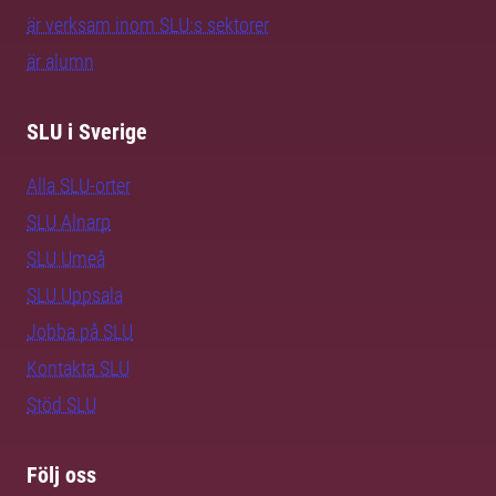
är verksam inom SLU:s sektorer
är alumn
SLU i Sverige
Alla SLU-orter
SLU Alnarp
SLU Umeå
SLU Uppsala
Jobba på SLU
Kontakta SLU
Stöd SLU
Följ oss