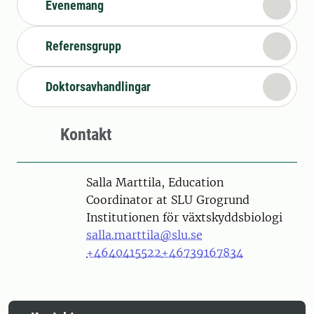
Evenemang
Referensgrupp
Doktorsavhandlingar
Kontakt
Person
Salla Marttila, Education
Coordinator at SLU Grogrund
Institutionen för växtskyddsbiologi
salla.marttila@slu.se
+4640415522
+46739167834