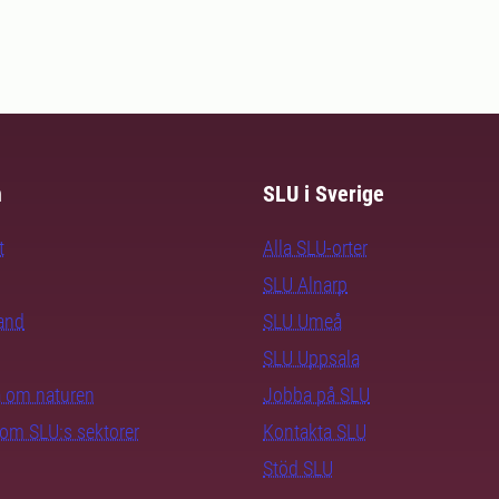
m
SLU i Sverige
t
Alla SLU-orter
SLU Alnarp
rand
SLU Umeå
SLU Uppsala
ra om naturen
Jobba på SLU
nom SLU:s sektorer
Kontakta SLU
Stöd SLU