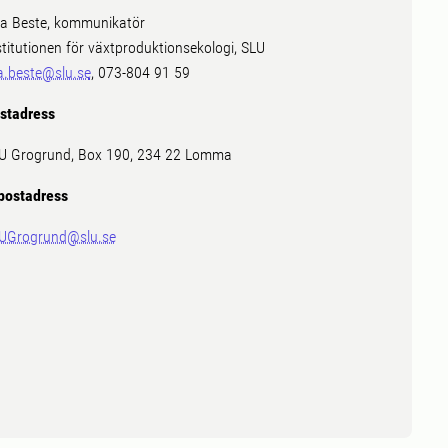
sa Beste, kommunikatör
stitutionen för växtproduktionsekologi, SLU
sa.beste@slu.se
, 073-804 91 59
stadress
U Grogrund, Box 190, 234 22 Lomma
postadress
UGrogrund@slu.se