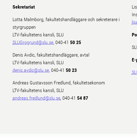
Sekretariat
Li
In
Lotta Malmborg, fakultetshandläggare och sekreterare i
li
styrgruppen
LTV-fakultetens kansli, SLU
Po
SLUGrogrund@slu.se
, 040-41
50 25
SL
Denis Avdic, fakultetshandläggare, avtal
E-
LTV-fakultetens kansli, SLU
denis.avdic@slu.se
, 040-41
50 23
SL
Andreas Gustavsson Fredlund, fakultetsekonom
LTV-fakultetens kansli, SLU
andreas.fredlund@slu.se
, 040-41
54 87