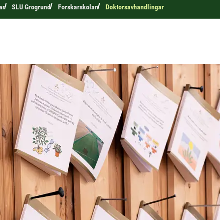
ar
SLU Grogrund
Forskarskolan
Doktorsavhandlingar