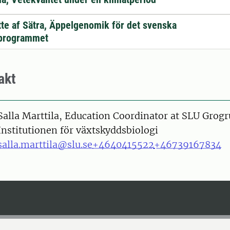
te af Sätra, Äppelgenomik för det svenska
sprogrammet
akt
on
Salla Marttila, Education Coordinator at SLU Grog
Institutionen för växtskyddsbiologi
salla.marttila@slu.se
+4640415522
+46739167834