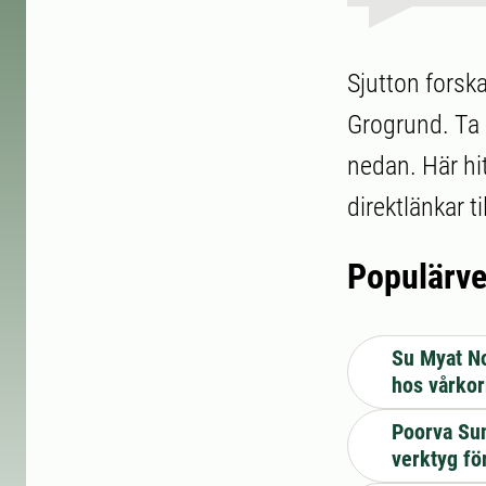
Sjutton forsk
Grogrund. Ta d
nedan. Här hi
direktlänkar t
Populärve
Su Myat No
hos vårko
Poorva Sun
verktyg fö