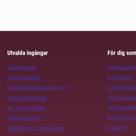
Utvalda ingångar
För dig so
Studentwebb
vill bli studen
SLU-biblioteket
är journalist
Universitetsdjursjukhuset
vill bli dokto
vill söka jobb
Centrumbildningar
vill rapporte
Art- och miljödata
är verksam i
Officiell statistik
är alumn
Fakulteter och institutioner