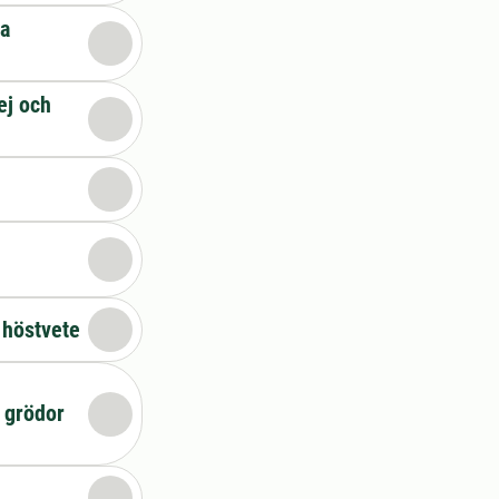
ka
ej och
 höstvete
 grödor