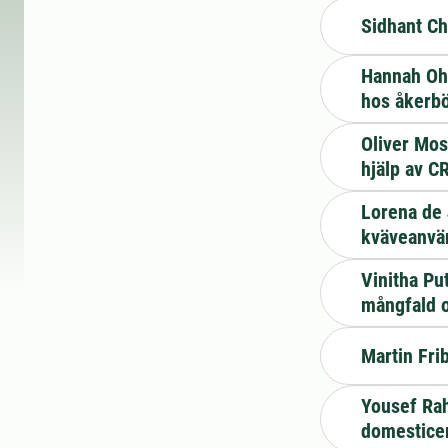
Sidhant Ch
Hannah Ohm
hos åkerb
Oliver Mos
hjälp av 
Lorena de 
kväveanvän
Vinitha Pu
mångfald o
Martin Fri
Yousef Rah
domesticer