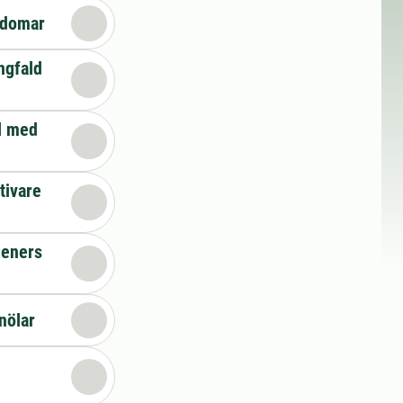
kdomar
ngfald
el med
tivare
geners
nölar