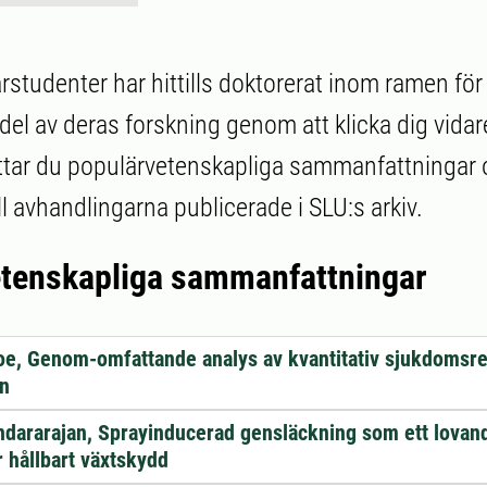
arstudenter har hittills doktorerat inom ramen fö
el av deras forskning genom att klicka dig vidare
ttar du populärvetenskapliga sammanfattningar
ill avhandlingarna publicerade i SLU:s arkiv.
tenskapliga sammanfattningar
e, Genom-omfattande analys av kvantitativ sjukdomsre
rn
dararajan, Sprayinducerad gensläckning som ett lovan
r hållbart växtskydd