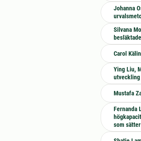
Johanna O
urvalsmet
Silvana Mo
besläktade
Carol Käli
Ying Liu, 
utveckling
Mustafa Za
Fernanda L
högkapacit
som sätter
Sbatie Lam