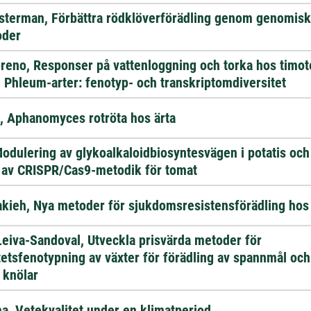
sterman, Förbättra rödklöverförädling genom genomis
oder
reno, Responser på vattenloggning och torka hos timot
 Phleum-arter: fenotyp- och transkriptomdiversitet
n, Aphanomyces rotröta hos ärta
Modulering av glykoalkaloidbiosyntesvägen i potatis och
 av CRISPR/Cas9-metodik för tomat
kieh, Nya metoder för sjukdomsresistensförädling hos
eiva-Sandoval, Utveckla prisvärda metoder för
etsfenotypning av växter för förädling av spannmål och
 knölar
a, Vetekvalitet under en klimatperiod