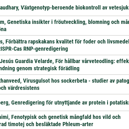
audhary, Växtgenotyp-beroende biokontroll av vetesju
, Genetiska insikter i fröutveckling, blomning och må
öna
s, Förbättra rapskakans kvalitet för foder och livsmed
CRISPR-Cas RNP-genredigering
Jesús Guardia Velarde, För hållbar vårveteodling: effek
dning genom strategisk förädling
thanveed, Virusgulsot hos sockerbeta - studier av pato
ch värdresistens
berg, Genredigering för utnyttjande av protein i potatisk
imi, Fenotypisk och genetisk mångfald hos vild och
ad timotej och besläktade Phleum-arter