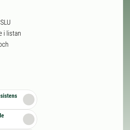
r SLU
 i listan
 och
sistens
de