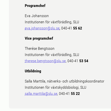
Programchef
Eva Johansson
Institutionen för växtförädling, SLU
eva.johansson@slu.se
, 040-41
55 62
Vice programchef
Therése Bengtsson
Institutionen för växtförädling, SLU
therese.bengtsson@slu.se
, 040-41
53 54
Utbildning
Salla Marttila, nätverks- och utbildningskoordinator
Institutionen för växtskyddsbiologi, SLU
salla.marttila@slu.se
, 040-41
55 22