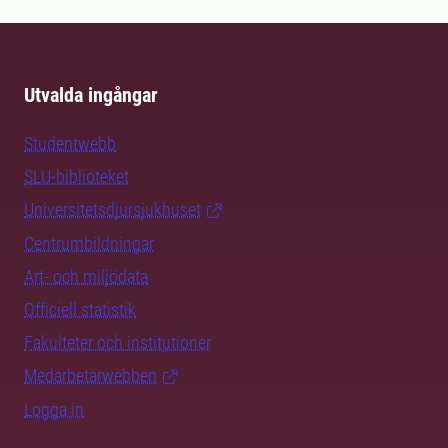
Utvalda ingångar
Studentwebb
SLU-biblioteket
Universitetsdjursjukhuset
Centrumbildningar
Art- och miljödata
Officiell statistik
Fakulteter och institutioner
Medarbetarwebben
Logga in