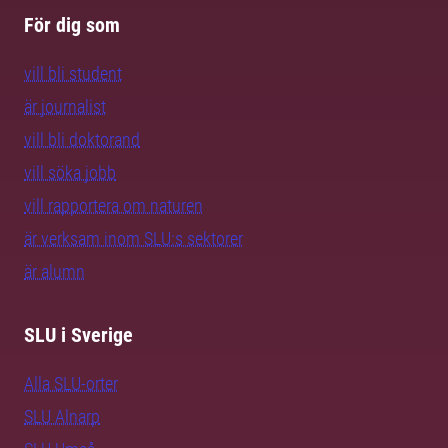
För dig som
vill bli student
är journalist
vill bli doktorand
vill söka jobb
vill rapportera om naturen
är verksam inom SLU:s sektorer
är alumn
SLU i Sverige
Alla SLU-orter
SLU Alnarp