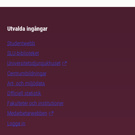
Utvalda ingångar
Studentwebb
SLU-biblioteket
Universitetsdjursjukhuset
Centrumbildningar
Art- och miljödata
Officiell statistik
Fakulteter och institutioner
Medarbetarwebben
Logga in