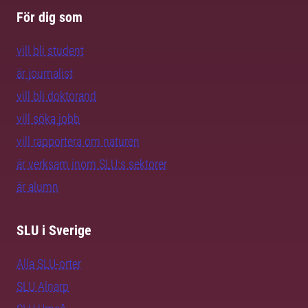
För dig som
vill bli student
är journalist
vill bli doktorand
vill söka jobb
vill rapportera om naturen
är verksam inom SLU:s sektorer
är alumn
SLU i Sverige
Alla SLU-orter
SLU Alnarp