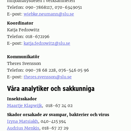
miljöanalysdelen i verksamheten
Telefon: 090-7868117, 070-6349051
E-post:
wiebke.neumann@slu.se
Koordinator
Katja Fedrowitz
Telefon: 018-672196
E-post:
katja.fedrowitz@slu.se
Kommunikatör
Theres Svensson
Telefon: 090-78 68 228, 076-546 05 96
E-post:
theres.svensson@slu.se
Våra analytiker och sakkunniga
Insektsskador
Maartje Klapwijk
, 018-67 24 02
Skador orsakade av svampar, bakterier och virus
Iryna Matsiakh
, 040-415 394
Audrius Menkis
, 018-67 27 29