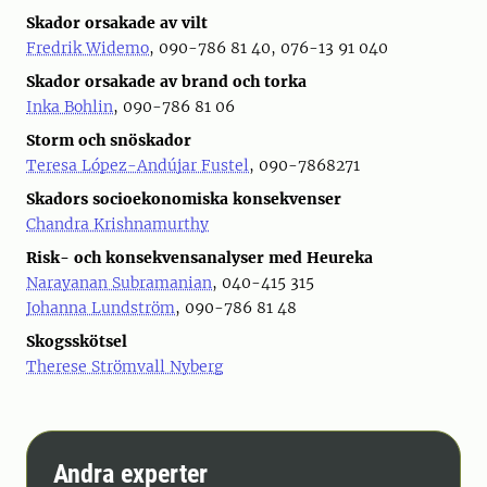
Skador orsakade av vilt
Fredrik Widemo
, 090-786 81 40, 076-13 91 040
Skador orsakade av brand och torka
Inka Bohlin
, 090-786 81 06
Storm och snöskador
Teresa López-Andújar Fustel
, 090-7868271
Skadors socioekonomiska konsekvenser
Chandra Krishnamurthy
Risk- och konsekvensanalyser med Heureka
Narayanan Subramanian
, 040-415 315
Johanna Lundström
, 090-786 81 48
Skogsskötsel
Therese Strömvall Nyberg
Andra experter