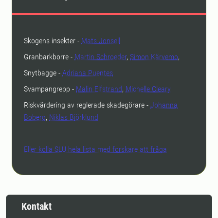
Skogens insekter -
Mats Jonsell
Granbarkborre -
Martin Schroeder
,
Simon Kärvemo
,
Snytbagge -
Adriana Puentes
Svampangrepp -
Malin Elfstrand
,
Michelle Cleary
Riskvärdering av reglerade skadegörare -
Johanna
Boberg
,
Niklas Björklund
Eller kolla SLU hela lista med forskare att fråga
Kontakt