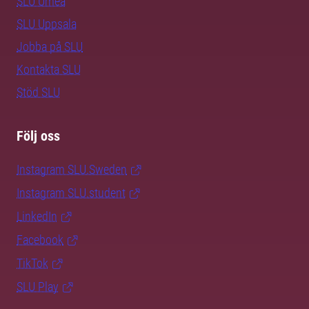
SLU Umeå
SLU Uppsala
Jobba på SLU
Kontakta SLU
Stöd SLU
Följ oss
Instagram SLU.Sweden
Instagram SLU.student
LinkedIn
Facebook
TikTok
SLU Play