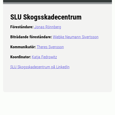
SLU Skogsskadecentrum
Föreståndare:
Jonas Rönnberg
Biträdande föreståndare:
Wiebke Neumann Sivertsson
Kommunikatör
:
Theres Svensson
Koordinator
:
Katja Fedrowitz
SLU Skogsskadecentrum på LinkedIn