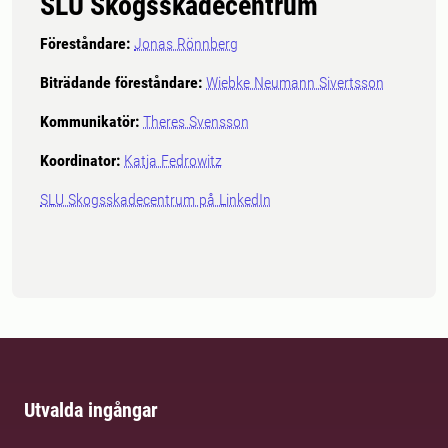
SLU Skogsskadecentrum
Föreståndare:
Jonas Rönnberg
Biträdande föreståndare:
Wiebke Neumann Sivertsson
Kommunikatör
:
Theres Svensson
Koordinator
:
Katja Fedrowitz
SLU Skogsskadecentrum på LinkedIn
Utvalda ingångar