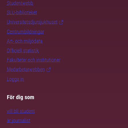
Studentwebb
SLU-biblioteket
Universitetsdjursjukhuset
Centrumbildningar
Art- och miljödata
Officiell statistik
Fakulteter och institutioner
Medarbetarwebben
Logga in
För dig som
vill bli student
är journalist