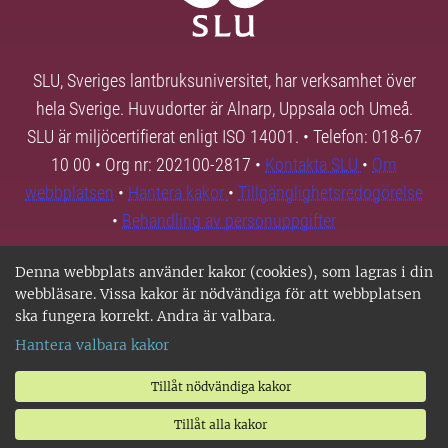
SLU, Sveriges lantbruksuniversitet, har verksamhet över
hela Sverige. Huvudorter är Alnarp, Uppsala och Umeå.
SLU är miljöcertifierat enligt ISO 14001. • Telefon: 018-67
10 00 • Org nr: 202100-2817 •
Kontakta SLU
•
Om
webbplatsen
•
Hantera kakor
•
Tillgänglighetsredogörelse
•
Behandling av personuppgifter
Denna webbplats använder kakor (cookies), som lagras i din
webbläsare. Vissa kakor är nödvändiga för att webbplatsen
ska fungera korrekt. Andra är valbara.
Hantera valbara kakor
Tillåt nödvändiga kakor
Tillåt alla kakor