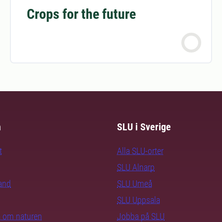
Crops for the future
m
SLU i Sverige
t
Alla SLU-orter
SLU Alnarp
rand
SLU Umeå
SLU Uppsala
ra om naturen
Jobba på SLU