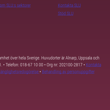
nom SLU:s sektorer
Kontakta SLU
Stöd SLU
samhet över hela Sverige. Huvudorter är Alnarp, Uppsala och
01. • Telefon: 018-67 10 00 • Org nr: 202100-2817 •
Kontakta
lgänglighetsredogörelse
•
Behandling av personuppgifter