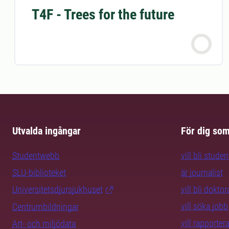
T4F - Trees for the future
Utvalda ingångar
För dig so
Studentwebb
vill bli studen
SLU-biblioteket
är journalist
Universitetsdjursjukhuset
vill bli dokto
vill söka jobb
Centrumbildningar
vill rapporte
Art- och miljödata