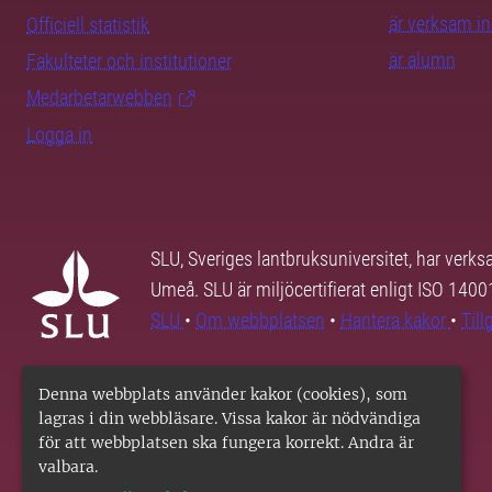
är verksam i
Officiell statistik
är alumn
Fakulteter och institutioner
Medarbetarwebben
Logga in
SLU, Sveriges lantbruksuniversitet, har verk
Umeå. SLU är miljöcertifierat enligt ISO 140
SLU
•
Om webbplatsen
•
Hantera kakor
•
Til
Denna webbplats använder kakor (cookies), som
lagras i din webbläsare. Vissa kakor är nödvändiga
för att webbplatsen ska fungera korrekt. Andra är
valbara.