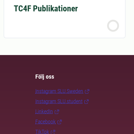
TC4F Publikationer
Följ oss
Instagram SLU.Sweden
Instagram SLU.student
LinkedIn
Facebook
TikTok