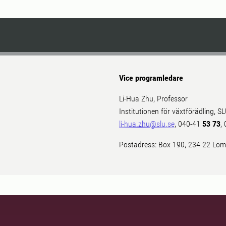
Vice programledare
Li-Hua Zhu, Professor
Institutionen för växtförädling, S
li-hua.zhu@slu.se
, 040-41
53 73
,
Postadress: Box 190, 234 22 Lo