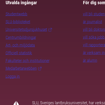
Utvalda ingångar
För dig so
Studentwebb
vill bli studen
SLU-biblioteket
är journalist
Universitetsdjursjukhuset
vill bli dokto
vill söka jobb
Centrumbildningar
vill rapporte
Art- och miljödata
är verksam i
Officiell statistik
är alumn
Fakulteter och institutioner
Medarbetarwebben
Logga in
SLU, Sveriges lantbruksuniversitet, har verk