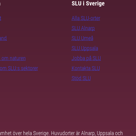
m
SLU i Sverige
t
Alla SLU-orter
SLU Alnarp
rand
SLU Umeå
SLU Uppsala
ra om naturen
Jobba på SLU
nom SLU:s sektorer
Kontakta SLU
Stöd SLU
samhet över hela Sverige. Huvudorter är Alnarp, Uppsala och