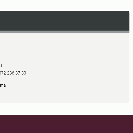
LU
 072-236 37 80
mma