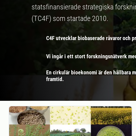
statsfinansierade strategiska forskn
(TC4F) som startade 2010.
C4F utvecklar biobaserade råvaror och p
Vi ingår i ett stort forskningsnätverk me
En cirkulär bioekonomi är den hållbara m
framtid.