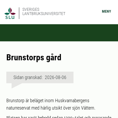
SVERIGES
MENY
LANTBRUKSUNIVERSITET
Brunstorps gård
Sidan granskad: 2026-08-06
Brunstorp är beläget inom Huskvarnabergens
naturreservat med härlig utsikt över sjön Vättern.
Platsen har varit bebodd sedan 1300-talet och nuvarande