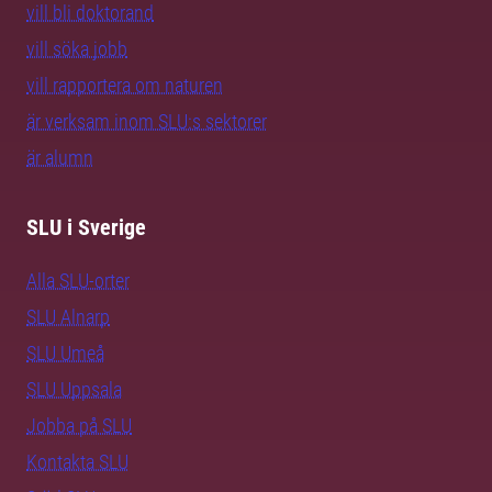
vill bli doktorand
vill söka jobb
vill rapportera om naturen
är verksam inom SLU:s sektorer
är alumn
SLU i Sverige
Alla SLU-orter
SLU Alnarp
SLU Umeå
SLU Uppsala
Jobba på SLU
Kontakta SLU