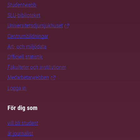
Studentwebb
SLU-biblioteket
Universitetsdjursjukhuset
Centrumbildningar
Art- och miljödata
Officiell statistik
Fakulteter och institutioner
Medarbetarwebben
Logga in
För dig som
vill bli student
är journalist