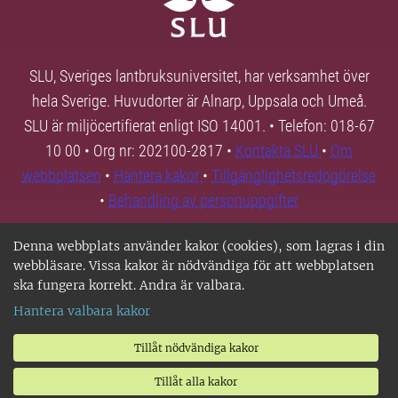
SLU, Sveriges lantbruksuniversitet, har verksamhet över
hela Sverige. Huvudorter är Alnarp, Uppsala och Umeå.
SLU är miljöcertifierat enligt ISO 14001. • Telefon: 018-67
10 00 • Org nr: 202100-2817 •
Kontakta SLU
•
Om
webbplatsen
•
Hantera kakor
•
Tillgänglighetsredogörelse
•
Behandling av personuppgifter
Denna webbplats använder kakor (cookies), som lagras i din
webbläsare. Vissa kakor är nödvändiga för att webbplatsen
ska fungera korrekt. Andra är valbara.
Hantera valbara kakor
Tillåt nödvändiga kakor
Tillåt alla kakor