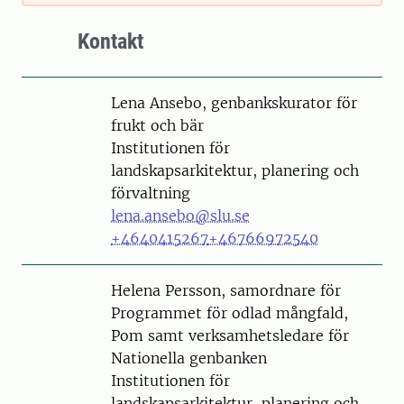
Kontakt
Person
Lena Ansebo, genbankskurator för
frukt och bär
Institutionen för
landskapsarkitektur, planering och
förvaltning
lena.ansebo@slu.se
+4640415267
+46766972540
Person
Helena Persson, samordnare för
Programmet för odlad mångfald,
Pom samt verksamhetsledare för
Nationella genbanken
Institutionen för
landskapsarkitektur, planering och