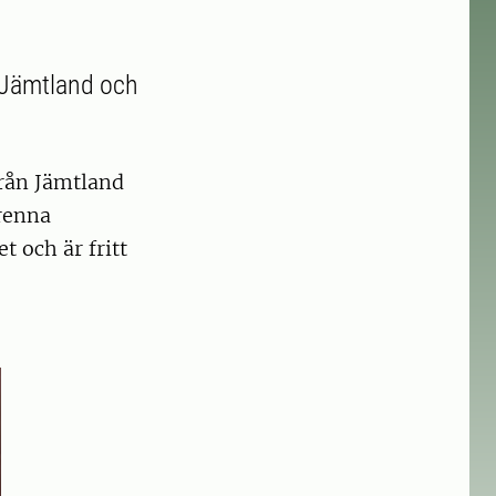
n Jämtland och
 från Jämtland
renna
t och är fritt