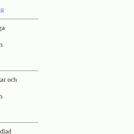
19
ga
ch
kar och
ch
dlad