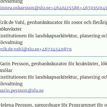
förvaltning
linnea.oskarsson@slu.se
+4640415586
+467035014
on
Erik de Vahl, genbankskurator för rosor och fleråri
köksväxter
Institutionen för landskapsarkitektur, planering o
förvaltning
erik.de.vahl@slu.se
+46724549879
on
Karin Persson, genbankskurator för krukväxter, lö
knölar
Institutionen för landskapsarkitektur, planering o
förvaltning
karin.persson@slu.se
on
Helena Persson, samordnare för Programmet för o