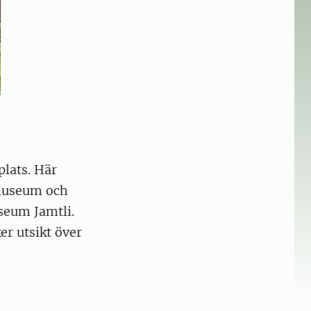
lats. Här
smuseum och
seum Jamtli.
er utsikt över