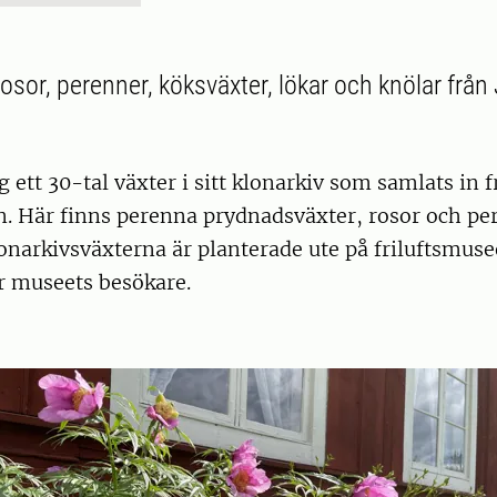
rosor, perenner, köksväxter, lökar och knölar frå
ag ett 30-tal växter i sitt klonarkiv som samlats in
n. Här finns perenna prydnadsväxter, rosor och pe
onarkivsväxterna är planterade ute på friluftsmusee
ör museets besökare.