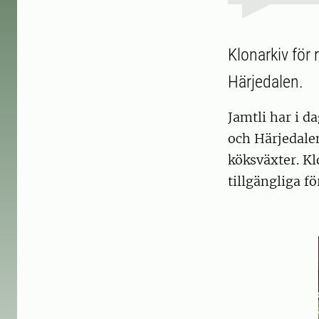
Klonarkiv för 
Härjedalen.
Jamtli har i d
och Härjedale
köksväxter. Kl
tillgängliga f