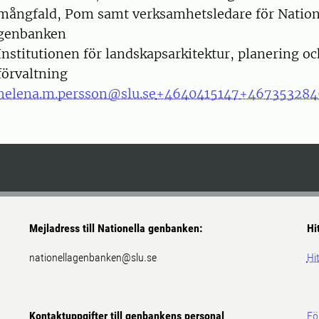
mångfald, Pom samt verksamhetsledare för Nation
genbanken
Institutionen för landskapsarkitektur, planering o
förvaltning
helena.m.persson@slu.se
+4640415147
+467353284
Mejladress till Nationella genbanken:
Hi
nationellagenbanken@slu.se
Hit
Kontaktuppgifter till genbankens personal
Fö