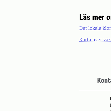
Läs mer o
Det lokala klo
Karta över väx
Kont
Pers