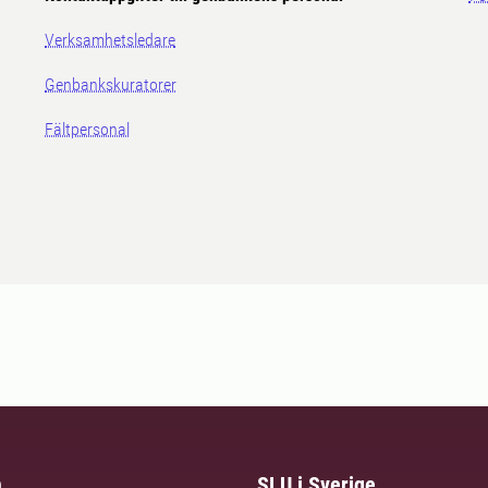
Verksamhetsledare
Genbankskuratorer
Fältpersonal
m
SLU i Sverige