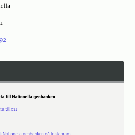
ella
ch
92
tta till Nationella genbanken
ta till oss
lj Nationella genbanken på Instagram