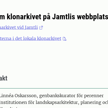
m klonarkivet på Jamtlis webbplats
narkivet vid Jamtli
terna i det lokala klonarkivet
akt
on
Linnéa Oskarsson, genbankskurator för perenner
Institutionen för landskapsarkitektur, planering o