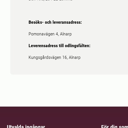
Besöks- och leveransadress:
Pomonavägen 4, Alnarp
Leverensadress till odlingsfälten:
Kungsgårdsvägen 16, Alnarp
Utvalda ingångar
För dig so