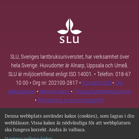
SLU, Sveriges lantbruksuniversitet, har verksamhet över
hela Sverige. Huvudorter är Alnarp, Uppsala och Umeå.
SLU är miljöcertifierat enligt ISO 14001. • Telefon: 018-67
10 00 • Org nr: 202100-2817 •
Kontakta SLU
•
Om
webbplatsen
•
Hantera kakor
•
Tillgänglighetsredogörelse
•
Behandling av personuppgifter
Denna webbplats använder kakor (cookies), som lagras i din
webbläsare. Vissa kakor är nödvändiga för att webbplatsen
ska fungera korrekt. Andra är valbara.
Hantera valbara kakor