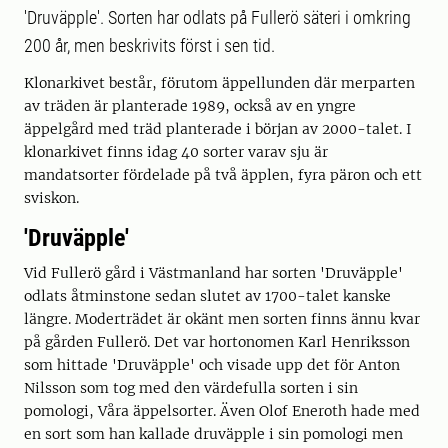
'Druväpple'. Sorten har odlats på Fullerö säteri i omkring
200 år, men beskrivits först i sen tid.
Klonarkivet består, förutom äppellunden där merparten
av träden är planterade 1989, också av en yngre
äppelgård med träd planterade i början av 2000-talet. I
klonarkivet finns idag 40 sorter varav sju är
mandatsorter fördelade på två äpplen, fyra päron och ett
sviskon.
'Druväpple'
Vid Fullerö gård i Västmanland har sorten 'Druväpple'
odlats åtminstone sedan slutet av 1700-talet kanske
längre. Moderträdet är okänt men sorten finns ännu kvar
på gården Fullerö. Det var hortonomen Karl Henriksson
som hittade 'Druväpple' och visade upp det för Anton
Nilsson som tog med den värdefulla sorten i sin
pomologi, Våra äppelsorter. Även Olof Eneroth hade med
en sort som han kallade druväpple i sin pomologi men