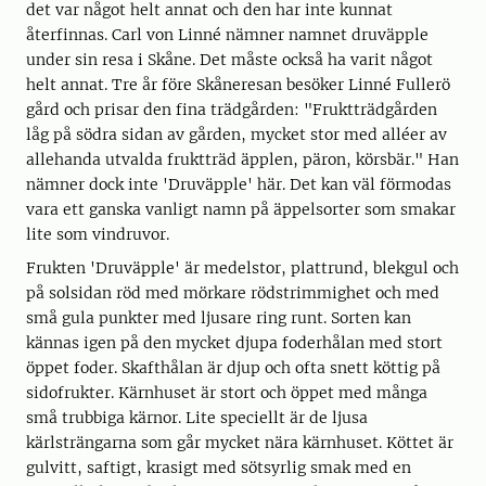
det var något helt annat och den har inte kunnat
återfinnas. Carl von Linné nämner namnet druväpple
under sin resa i Skåne. Det måste också ha varit något
helt annat. Tre år före Skåneresan besöker Linné Fullerö
gård och prisar den fina trädgården: "Fruktträdgården
låg på södra sidan av gården, mycket stor med alléer av
allehanda utvalda fruktträd äpplen, päron, körsbär." Han
nämner dock inte 'Druväpple' här. Det kan väl förmodas
vara ett ganska vanligt namn på äppelsorter som smakar
lite som vindruvor.
Frukten 'Druväpple' är medelstor, plattrund, blekgul och
på solsidan röd med mörkare rödstrimmighet och med
små gula punkter med ljusare ring runt. Sorten kan
kännas igen på den mycket djupa foderhålan med stort
öppet foder. Skafthålan är djup och ofta snett köttig på
sidofrukter. Kärnhuset är stort och öppet med många
små trubbiga kärnor. Lite speciellt är de ljusa
kärlsträngarna som går mycket nära kärnhuset. Köttet är
gulvitt, saftigt, krasigt med sötsyrlig smak med en