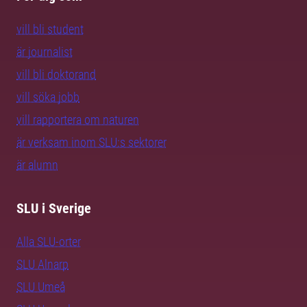
vill bli student
är journalist
vill bli doktorand
vill söka jobb
vill rapportera om naturen
är verksam inom SLU:s sektorer
är alumn
SLU i Sverige
Alla SLU-orter
SLU Alnarp
SLU Umeå