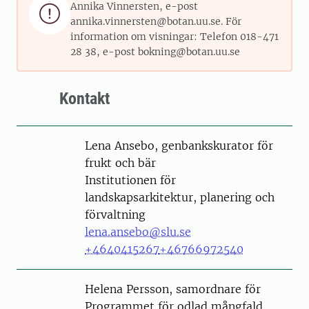
Annika Vinnersten, e-post

annika.vinnersten@botan.uu.se. För
information om visningar: Telefon 018-471
28 38, e-post bokning@botan.uu.se
Kontakt
Person
Lena Ansebo, genbankskurator för
frukt och bär
Institutionen för
landskapsarkitektur, planering och
förvaltning
lena.ansebo@slu.se
+4640415267
+46766972540
Person
Helena Persson, samordnare för
Programmet för odlad mångfald,