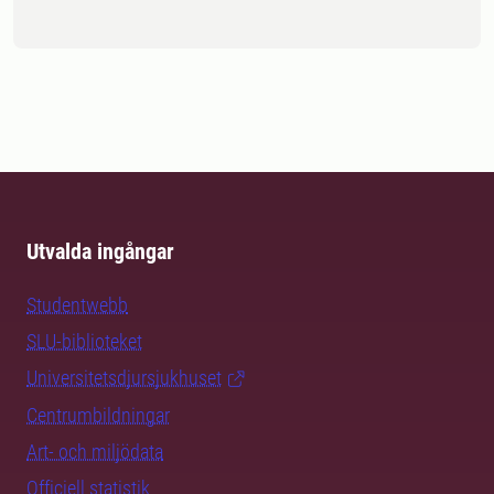
Utvalda ingångar
Studentwebb
SLU-biblioteket
Universitetsdjursjukhuset
Centrumbildningar
Art- och miljödata
Officiell statistik