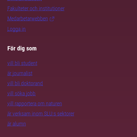
Fakulteter och institutioner
Medarbetarwebben
Logga in
För dig som
vill bli student
är journalist
vill bli doktorand
vill söka jobb
vill rapportera om naturen
är verksam inom SLU:s sektorer
är alumn