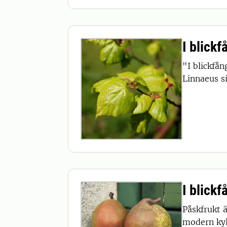
I blickf
"I blickfå
Linnaeus s
I blick
Påskfrukt 
modern kyl