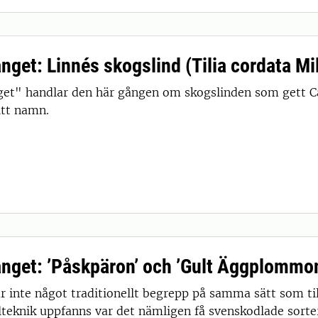
ånget: Linnés skogslind (Tilia cordata Mi
nget" handlar den här gången om skogslinden som gett Ca
itt namn.
fånget: ’Påskpäron’ och ’Gult Äggplommo
är inte något traditionellt begrepp på samma sätt som ti
teknik uppfanns var det nämligen få svenskodlade sorte