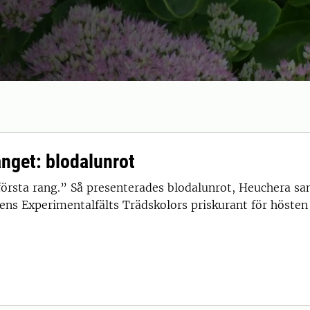
ånget: blodalunrot
första rang.” Så presenterades blodalunrot, Heuchera sa
ns Experimentalfälts Trädskolors priskurant för hösten