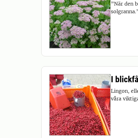
”När den b
solgranna.
I blickf
Lingon, ell
våra viktig