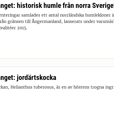
ånget: historisk humle från norra Sverig
enteringar samlades ett antal norrländska humlekloner i
från gränsen till Ångermanland, lanserats under varumär
valitéer 2015.
fånget: jordärtskocka
ckan, Helianthus tuberosus, är en av höstens trogna ing