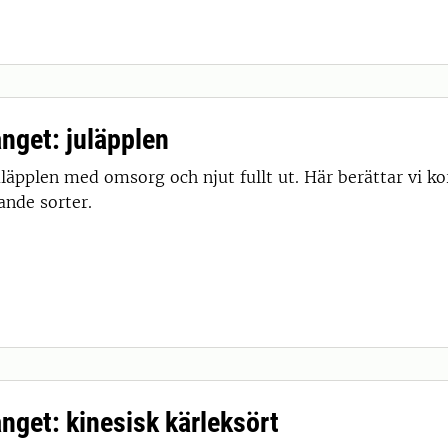
ånget: juläpplen
uläpplen med omsorg och njut fullt ut. Här berättar vi k
ande sorter.
ånget: kinesisk kärleksört