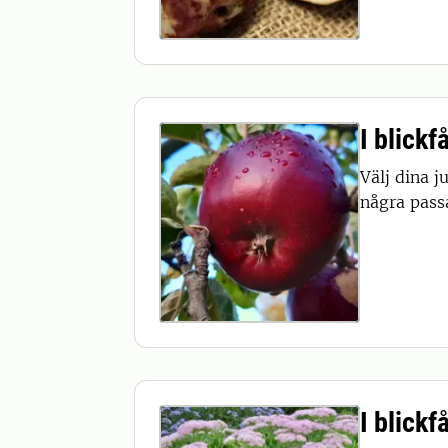
I blickf
Välj dina j
några pass
I blickf