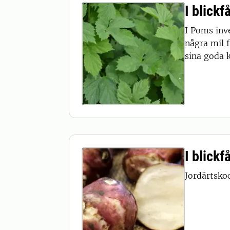
I blickf
I Poms inv
några mil 
sina goda k
I blick
Jordärtsko