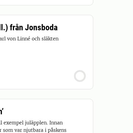
ll.) från Jonsboda
rl von Linné och släkten
n’
ll exempel juläpplen. Innan
r som var njutbara i påskens