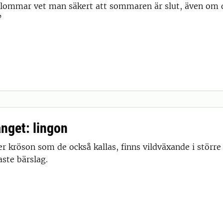
lommar vet man säkert att sommaren är slut, även om d
”
ånget: lingon
er kröson som de också kallas, finns vildväxande i större 
aste bärslag.