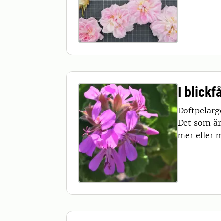
I blick
Doftpelargo
Det som är
mer eller m