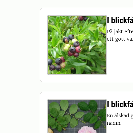
I blickf
På jakt ef
ett gott val
I blick
En älskad 
namn.