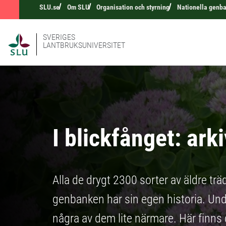
SLU.se
Om SLU
Organisation och styrning
Nationella genb
SVERIGES
LANTBRUKSUNIVERSITET
I blickfånget: arki
Alla de drygt 2300 sorter av äldre tr
genbanken har sin egen historia. Unde
några av dem lite närmare. Här finns d