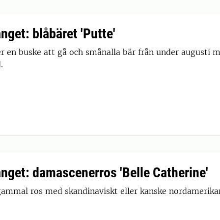
ånget: blåbäret 'Putte'
ter en buske att gå och smånalla bär från under augusti 
.
fånget: damascenerros 'Belle Catherine'
gammal ros med skandinaviskt eller kanske nordamerikan