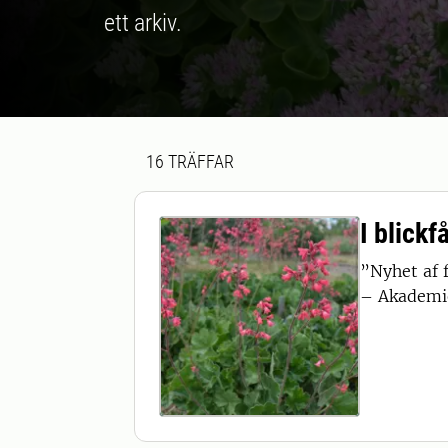
ett arkiv.
Sökresultat
16 sökresultat hittades
16
TRÄFFAR
I blickf
”Nyhet af 
– Akademie