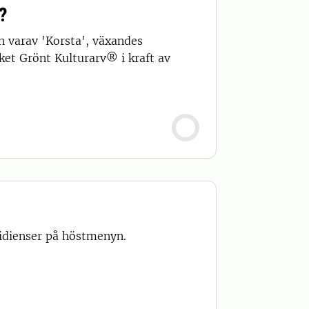
e?
n varav 'Korsta', växandes
ket Grönt Kulturarv® i kraft av
ridienser på höstmenyn.