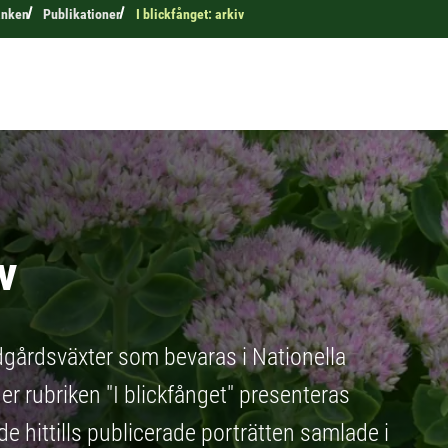
anken
Publikationer
I blickfånget: arkiv
v
ädgårdsväxter som bevaras i Nationella
r rubriken "I blickfånget" presenteras
e hittills publicerade porträtten samlade i