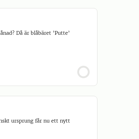
månad? Då är blåbäret ’Putte’
skt ursprung får nu ett nytt