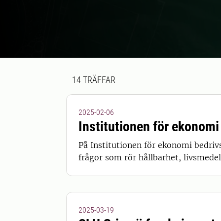
Sökresultat
14 sökresultat hittades
14
TRÄFFAR
2025-02-06
Institutionen för ekonomi
På Institutionen för ekonomi bedri
frågor som rör hållbarhet, livsmedel
2025-03-19