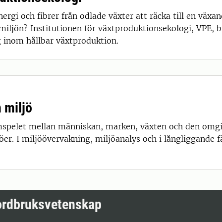
energi och fibrer från odlade växter att räcka till en vä
miljön? Institutionen för växtproduktionsekologi, VPE, b
 inom hållbar växtproduktion.
 miljö
mspelet mellan människan, marken, växten och den omgi
r. I miljöövervakning, miljöanalys och i långliggande fäl
jordbruksvetenskap