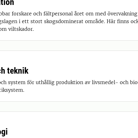
tion
bbar forskare och fältpersonal året om med övervakning
ergslagen i ett stort skogsdominerat område. Här finns o
om viltskador.
ch teknik
ch system för uthållig produktion av livsmedel- och bio
tiksystem.
ogi