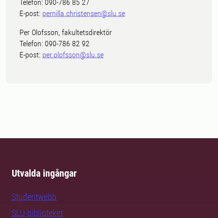
Telefon: 090-786 85 27
E-post:
pernilla.christensen@slu.se
Per Olofsson, fakultetsdirektör
Telefon: 090-786 82 92
E-post:
per.olofsson@slu.se
Utvalda ingångar
Studentwebb
SLU-biblioteket