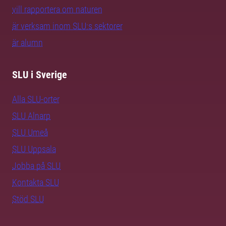
vill rapportera om naturen
är verksam inom SLU:s sektorer
är alumn
SLU i Sverige
Alla SLU-orter
SLU Alnarp
SLU Umeå
SLU Uppsala
Jobba på SLU
Kontakta SLU
Stöd SLU