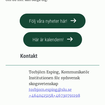
Följ våra nyheter här!
Här är kalendern!
Kontakt
Person
Torbjörn Esping, Kommunikatör
Institutionen för sydsvensk
skogsvetenskap
torbjorn.esping@slu.se
+4640415158
+46730791198