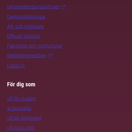
Universitetsdjursjukhuset
Centrumbildningar
Art- och miljödata
Officiell statistik
Fakulteter och institutioner
Medarbetarwebben
Logga in
För dig som
vill bli student
är journalist
vill bli doktorand
vill söka jobb