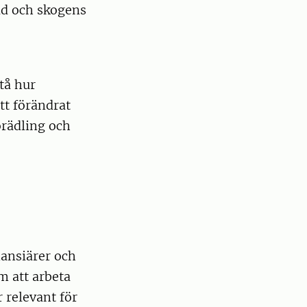
ld och skogens
tå hur
ett förändrat
örädling och
nansiärer och
m att arbeta
 relevant för