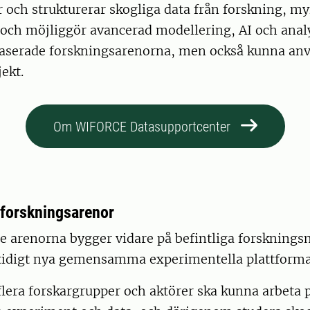
 och strukturerar skogliga data från forskning, m
och möjliggör avancerad modellering, AI och analy
tbaserade forskningsarenorna, men också kunna anv
ekt.
Om WIFORCE Datasupportcenter
 forskningsarenor
e arenorna bygger vidare på befintliga forsknings
tidigt nya gemensamma experimentella plattforma
flera forskargrupper och aktörer ska kunna arbeta p