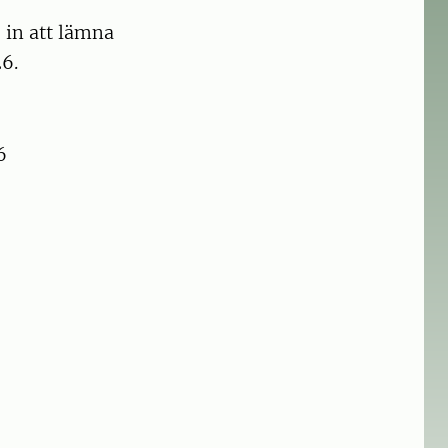
 in att lämna
6.
6