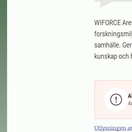
WIFORCE Aren
forskningsmilj
samhälle. Gen
kunskap och h
A

A
Utlysningen 