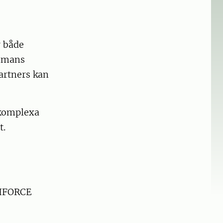
 både
ammans
artners kan
 komplexa
t.
WIFORCE