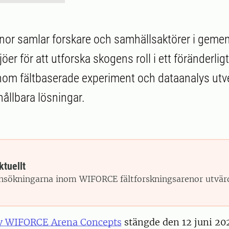
or samlar forskare och samhällsaktörer i gem
öer för att utforska skogens roll i ett föränderlig
om fältbaserade experiment och dataanalys utv
ållbara lösningar.
ktuellt
nsökningarna inom WIFORCE fältforskningsarenor utvär
av WIFORCE Arena Concepts
stängde den 12 juni 20