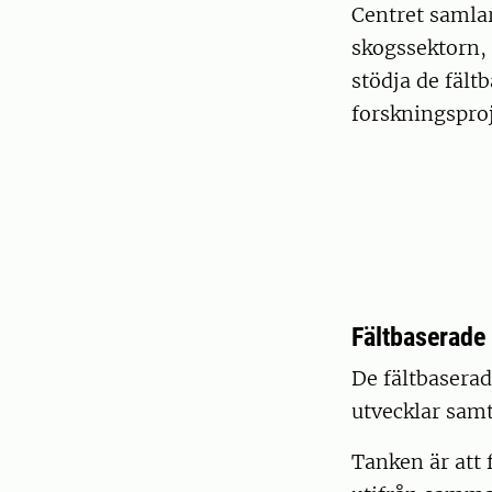
Centret samlar
skogssektorn, 
stödja de fäl
forskningsproj
Fältbaserade
De fältbaserad
utvecklar sam
Tanken är att 