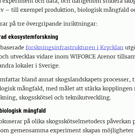
 experiment och data, och därigenom studera sko
iv – till exempel produktion, biologisk mångfald o
rar på tre övergripande inriktningar:
rad ekosystemforskning
sbaserade
forskningsinfrastrukturen i Krycklan
utgö
t och utvecklas vidare inom WIFORCE Arenor till
andra lokaler i Sverige.
fattar bland annat skogslandskapets processer, ti
ologisk mångfald, med målet att stärka kopplingen
kning, skogsskötsel och teknikutveckling.
biologisk mångfald
okuserar på olika skogsskötselmetoders påverkan p
nom gemensamma experiment skapas möjligheter a