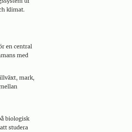
gssystem ur
ch klimat.
r en central
sammans med
llväxt, mark,
 mellan
å biologisk
tt studera