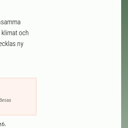
ensamma
t klimat och
ecklas ny
deras
26.