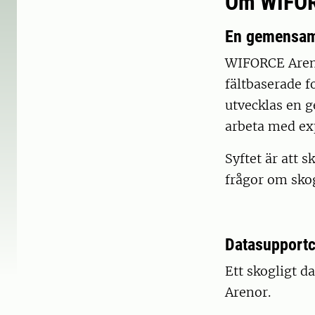
Om WIFOR
En gemensam 
WIFORCE Aren
fältbaserade 
utvecklas en 
arbeta med ex
Syftet är att 
frågor om skog
Datasupportc
Ett skogligt d
Arenor.