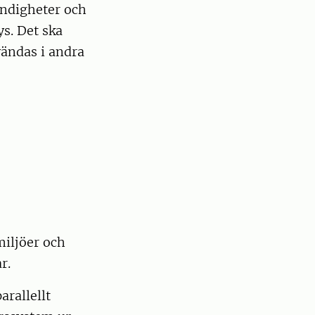
yndigheter och
s. Det ska
ändas i andra
miljöer och
r.
arallellt