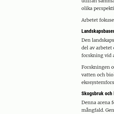
utifrån samma
olika perspekt
Arbetet fokuse
Landskapsbase
Den landskap
del av arbete
forskning vid 
Forskningen om
vatten och bi
ekosystemfors
Skogsbruk och 
Denna arena f
mångfald. Ge