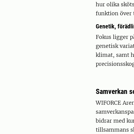
hur olika skö
funktion över t
Genetik, förädli
Fokus ligger p
genetisk variat
klimat, samt 
precisionssko
Samverkan s
WIFORCE Areno
samverkanspar
bidrar med ku
tillsammans sk