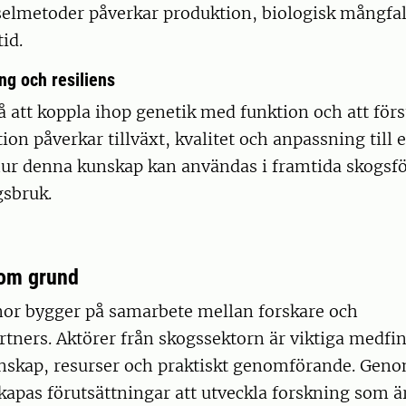
tselmetoder påverkar produktion, biologisk mångfa
id.
ng och resiliens
å att koppla ihop genetik med funktion och att förs
ion påverkar tillväxt, kvalitet och anpassning till 
hur denna kunskap kan användas i framtida skogsf
gsbruk.
om grund
r bygger på samarbete mellan forskare och
tners. Aktörer från skogssektorn är viktiga medfi
nskap, resurser och praktiskt genomförande. Geno
apas förutsättningar att utveckla forskning som är