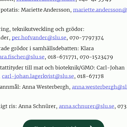
potatis: Mariette Andersson,
mariette.andersson@
ing, teknikutveckling och grödor:
nder,
per.hofvander@slu.se
, 070-7797374
ade grödor i samhällsdebatten: Klara
ara.fischer@slu.se
, 018-671771, 070-1523479
ttityder till mat och bioteknik/GMO: Carl-Johan
,
carl-johan.lagerkvist@slu.se
, 018-67178
spannmål: Anna Westerbergh,
anna.westerbergh@sl
igt ris: Anna Schnürer,
anna.schnurer@slu.se
, 073