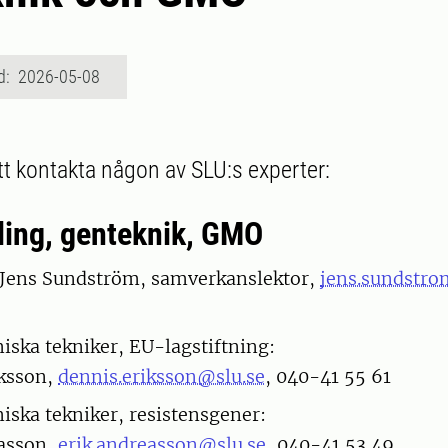
d: 2026-05-08
 kontakta någon av SLU:s experter:
ling, genteknik, GMO
 Jens Sundström, samverkanslektor,
jens.sundstro
ska tekniker, EU-lagstiftning:
iksson,
dennis.eriksson@slu.se
, 040-41 55 61
ska tekniker, resistensgener:
easson,
erik.andreasson@slu.se
, 040-41 53 49