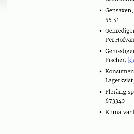
Gensaxen, 
55 41
Genrediger
Per Hofva
Genrediger
Fischer,
kl
Konsumenta
Lagerkvist
Flerårig 
673340
Klimatvänl