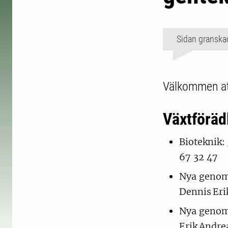
Sidan granska
Välkommen att
Växtföräd
Bioteknik:
67 32 47
Nya genomi
Dennis Er
Nya genomi
Erik Andr