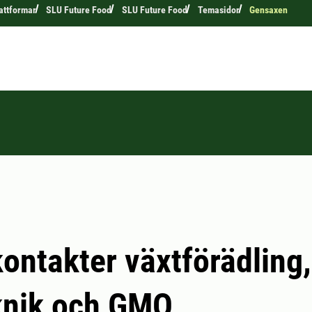
attformar
SLU Future Food
SLU Future Food
Temasidor
Gensaxen
ontakter växtförädling,
knik och GMO