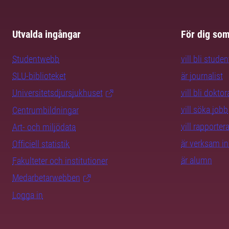
Utvalda ingångar
För dig so
Studentwebb
vill bli studen
SLU-biblioteket
är journalist
Universitetsdjursjukhuset
vill bli dokto
vill söka jobb
Centrumbildningar
vill rapporte
Art- och miljödata
är verksam i
Officiell statistik
är alumn
Fakulteter och institutioner
Medarbetarwebben
Logga in