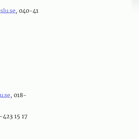
slu.se
, 040-41
u.se
, 018-
-423 15 17