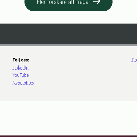
Fler forskare att fråga
Följ oss:
Po
LinkedIn
YouTube
Nyhetsbrev