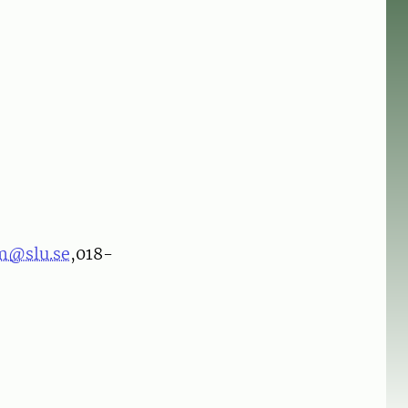
m@slu.se
,018-