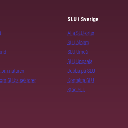
m
SLU i Sverige
t
Alla SLU-orter
SLU Alnarp
rand
SLU Umeå
SLU Uppsala
ra om naturen
Jobba på SLU
nom SLU:s sektorer
Kontakta SLU
Stöd SLU