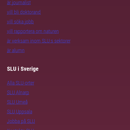
är journalist
vill bli doktorand
vill söka jobb
vill rapportera om naturen
är verksam inom SLU:s sektorer
är alumn
SLU i Sverige
Alla SLU-orter
SLU Alnarp
SLU Umeå
SLU Uppsala
Jobba på SLU