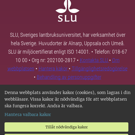
SLU, Sveriges lantbruksuniversitet, har verksamhet över
hela Sverige. Huvudorter är Alnarp, Uppsala och Umeå.
SLU är miljöcertifierat enligt ISO 14001. • Telefon: 018-67
10 00 • Org nr: 202100-2817 •
Kontakta SLU
•
Om
webbplatsen
•
Hantera kakor
•
Tillgänglighetsredogörelse
•
Behandling av personuppgifter
Denna webbplats använder kakor (cookies), som lagras i din
webbläsare. Vissa kakor är nödvändiga för att webbplatsen
ska fungera korrekt. Andra är valbara.
Hantera valbara kakor
Tillåt nödvändiga kakor