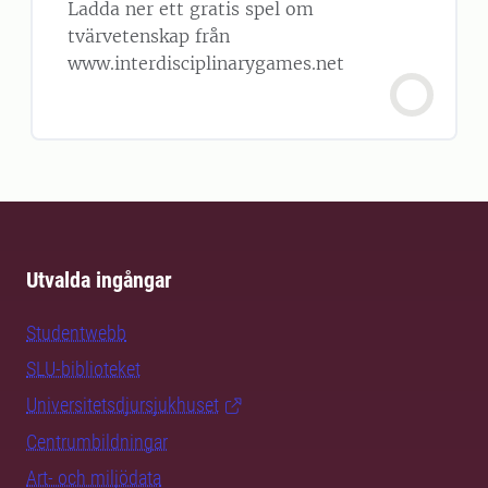
Ladda ner ett gratis spel om
tvärvetenskap från
www.interdisciplinarygames.net
Utvalda ingångar
Studentwebb
SLU-biblioteket
Universitetsdjursjukhuset
Centrumbildningar
Art- och miljödata