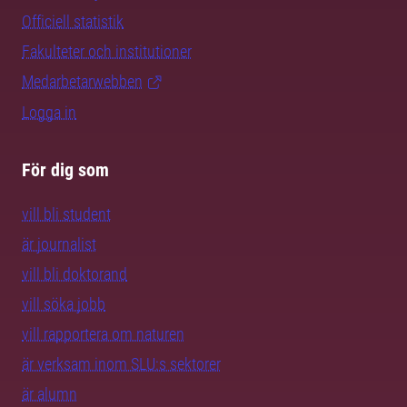
Officiell statistik
Fakulteter och institutioner
Medarbetarwebben
Logga in
För dig som
vill bli student
är journalist
vill bli doktorand
vill söka jobb
vill rapportera om naturen
är verksam inom SLU:s sektorer
är alumn