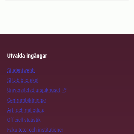
Utvalda ingångar
Studentwebb
SLU-biblioteket
Universitetsdjursjukhuset
Centrumbildningar
Art- och miljödata
Officiell statistik
Fakulteter och institutioner