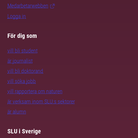
Medarbetarwebben
Logga in
För dig som
vill bli student
är journalist
vill bli doktorand
vill söka jobb
vill rapportera om naturen
är verksam inom SLU:s sektorer
är alumn
SLU i Sverige