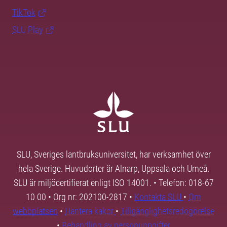
TikTok
SLU Play
SLU, Sveriges lantbruksuniversitet, har verksamhet över
hela Sverige. Huvudorter är Alnarp, Uppsala och Umeå.
SLU är miljöcertifierat enligt ISO 14001. • Telefon: 018-67
10 00 • Org nr: 202100-2817 •
Kontakta SLU
•
Om
webbplatsen
•
Hantera kakor
•
Tillgänglighetsredogörelse
•
Behandling av personuppgifter