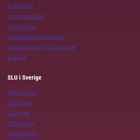
är journalist
vill bli doktorand
vill söka jobb
vill rapportera om naturen
är verksam inom SLU:s sektorer
är alumn
SLU i Sverige
Alla SLU-orter
SLU Alnarp
SLU Umeå
SLU Uppsala
Jobba på SLU