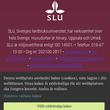
SLU, Sveriges lantbruksuniversitet, har verksamhet över
hela Sverige. Huvudorter är Alnarp, Uppsala och Umeå.
SLU är miljöcertifierat enligt ISO 14001. • Telefon: 018-67
10 00 • Org nr: 202100-2817 •
Kontakta SLU
•
Om
webbplatsen
•
Hantera kakor
•
Tillgänglighetsredogörelse
•
Behandling av personuppgifter
Denna webbplats använder kakor (cookies), som lagras i din
webbläsare. Vissa kakor är nödvändiga för att webbplatsen
ska fungera korrekt. Andra är valbara.
Hantera valbara kakor
Tillåt nödvändiga kakor