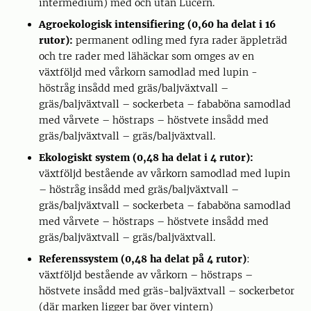
intermedium) med och utan Lucern.
Agroekologisk intensifiering (0,60 ha delat i 16
rutor):
permanent odling med fyra rader äppleträd
och tre rader med lähäckar som omges av en
växtföljd med vårkorn samodlad med lupin -
höstråg insådd med gräs/baljväxtvall –
gräs/baljväxtvall – sockerbeta – fababöna samodlad
med vårvete – höstraps – höstvete insådd med
gräs/baljväxtvall – gräs/baljväxtvall.
Ekologiskt system (0,48 ha delat i 4 rutor):
växtföljd bestående av vårkorn samodlad med lupin
– höstråg insådd med gräs/baljväxtvall –
gräs/baljväxtvall – sockerbeta – fababöna samodlad
med vårvete – höstraps – höstvete insådd med
gräs/baljväxtvall – gräs/baljväxtvall.
Referenssystem (0,48 ha delat på 4 rutor)
:
växtföljd bestående av vårkorn – höstraps –
höstvete insådd med gräs-baljväxtvall – sockerbetor
(där marken ligger bar över vintern)