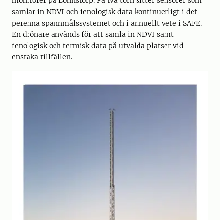
monitorer på Lönnstorp. På två torn sitter sensorer som
samlar in NDVI och fenologisk data kontinuerligt i det
perenna spannmålssystemet och i annuellt vete i SAFE.
En drönare används för att samla in NDVI samt
fenologisk och termisk data på utvalda platser vid
enstaka tillfällen.