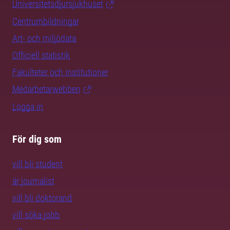
Universitetsdjursjukhuset
Centrumbildningar
Art- och miljödata
Officiell statistik
Fakulteter och institutioner
Medarbetarwebben
Logga in
För dig som
vill bli student
är journalist
vill bli doktorand
vill söka jobb