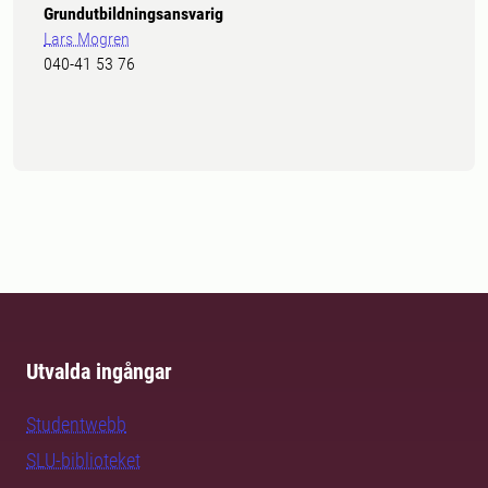
Grundutbildningsansvarig
Lars Mogren
040-41 53 76
Utvalda ingångar
Studentwebb
SLU-biblioteket