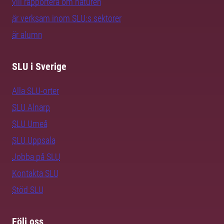
vill rapportera om naturen
är verksam inom SLU:s sektorer
är alumn
SLU i Sverige
Alla SLU-orter
SLU Alnarp
SLU Umeå
SLU Uppsala
Jobba på SLU
Kontakta SLU
Stöd SLU
Följ oss