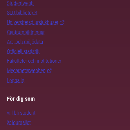
Studentwebb
SLU-biblioteket
Universitetsdjursjukhuset
Centrumbildningar
Art- och miljödata
Officiell statistik
Fakulteter och institutioner
Medarbetarwebben
Logga in
För dig som
vill bli student
är journalist