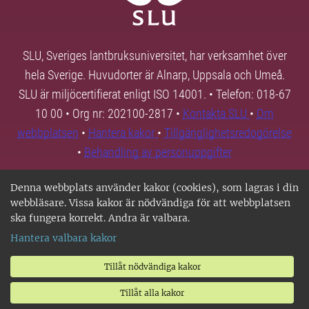
SLU, Sveriges lantbruksuniversitet, har verksamhet över
hela Sverige. Huvudorter är Alnarp, Uppsala och Umeå.
SLU är miljöcertifierat enligt ISO 14001. • Telefon: 018-67
10 00 • Org nr: 202100-2817 •
Kontakta SLU
•
Om
webbplatsen
•
Hantera kakor
•
Tillgänglighetsredogörelse
•
Behandling av personuppgifter
Denna webbplats använder kakor (cookies), som lagras i din
webbläsare. Vissa kakor är nödvändiga för att webbplatsen
ska fungera korrekt. Andra är valbara.
Hantera valbara kakor
Tillåt nödvändiga kakor
Tillåt alla kakor