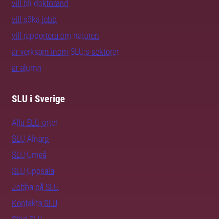
vill bli doktorand
vill söka jobb
vill rapportera om naturen
är verksam inom SLU:s sektorer
är alumn
SLU i Sverige
Alla SLU-orter
SLU Alnarp
SLU Umeå
SLU Uppsala
Jobba på SLU
Kontakta SLU