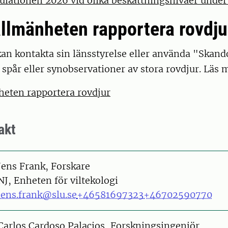
ulationen 2026 vid olika beskattningsnivåer unde
llmänheten rapportera rovdju
an kontakta sin länsstyrelse eller använda "Skan
a spår eller synobservationer av stora rovdjur. Läs 
heten rapportera rovdjur
akt
on
Jens Frank, Forskare
NJ, Enheten för viltekologi
jens.frank@slu.se
+46581697323
+46702590770
on
Carlos Cardoso Palacios, Forskningsingenjör