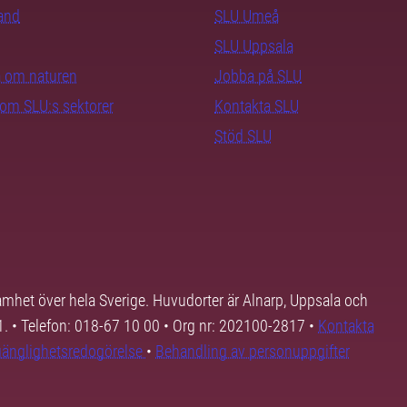
rand
SLU Umeå
SLU Uppsala
ra om naturen
Jobba på SLU
nom SLU:s sektorer
Kontakta SLU
Stöd SLU
samhet över hela Sverige. Huvudorter är Alnarp, Uppsala och
01. • Telefon: 018-67 10 00 • Org nr: 202100-2817 •
Kontakta
lgänglighetsredogörelse
•
Behandling av personuppgifter