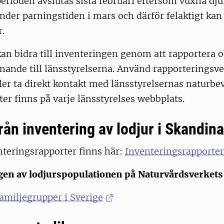
erioden avslutas sista februari eftersom vuxna dju
nder parningstiden i mars och därför felaktigt k
.
an bidra till inventeringen genom att rapportera 
knande till länsstyrelserna. Använd rapporteringsv
ler ta direkt kontakt med länsstyrelsernas naturbe
er finns på varje länsstyrelses webbplats.
rån inventering av lodjur i Skandin
nteringsrapporter finns här:
Inventeringsrapporter
ngen av lodjurspopulationen på Naturvårdsverket
familjegrupper i Sverige