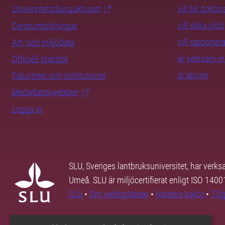
Universitetsdjursjukhuset
vill bli dokto
vill söka jobb
Centrumbildningar
vill rapporte
Art- och miljödata
är verksam i
Officiell statistik
är alumn
Fakulteter och institutioner
Medarbetarwebben
Logga in
SLU, Sveriges lantbruksuniversitet, har verk
Umeå. SLU är miljöcertifierat enligt ISO 140
SLU
•
Om webbplatsen
•
Hantera kakor
•
Til