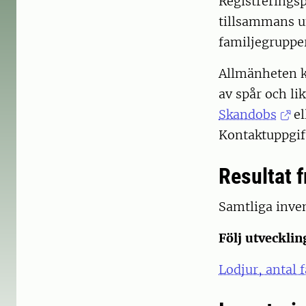
Registreringsp
tillsammans u
familjegrupper
Allmänheten k
av spår och li
Skandobs
el
Kontaktuppgift
Resultat f
Samtliga inve
Följ utveckli
Lodjur, antal 