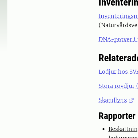
Inventeri
Inventeringsme
(Naturvårdsve
DNA-prover i 
Relaterad
Lodjur hos SV
Stora rovdjur 
Skandlynx
Rapporter
Beskattnin