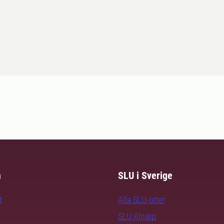
m
SLU i Sverige
t
Alla SLU-orter
SLU Alnarp