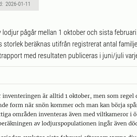
d: 2026-01-11
 lodjur pågår mellan 1 oktober och sista februari
storlek beräknas utifrån registrerat antal familj
trapport med resultaten publiceras i juni/juli varje
 inventeringen är alltid 1 oktober, men som regel 
nde form när snön kommer och man kan börja spår
attiga områden inventeras även med viltkameror i 
 beräkningen av lodjurspopulationen ingår även dö