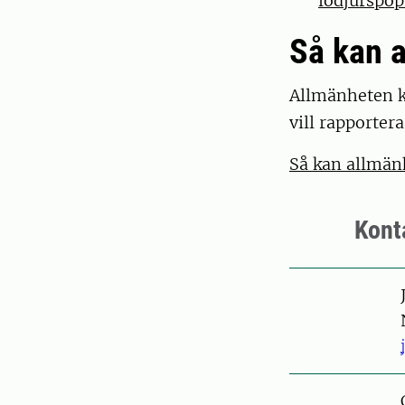
lodjurspop
Så kan a
Allmänheten k
vill rapporter
Så kan allmän
Kont
Pers
Pers