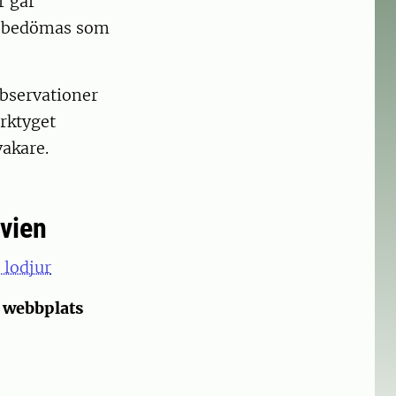
r går
an bedömas som
observationer
erktyget
vakare.
avien
 lodjur
s webbplats