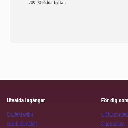
739 93 Riddarhyttan
Utvalda ingångar
För dig so
Studentwebb
vill bli studen
SLU-biblioteket
är journalist