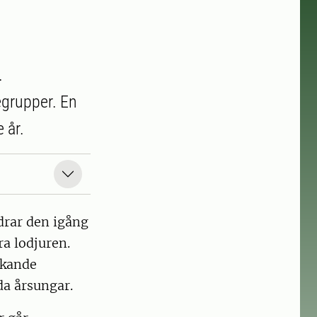
.
egrupper. En
 år.
drar den igång
a lodjuren.
ökande
da årsungar.