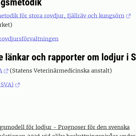
ngsmetodik
todik för stora rovdjur, fjällräv och kungsörn
rket)
rovdjursförvaltningen
e länkar och rapporter om lodjur i 
A
(Statens Veterinärmedicinska anstalt)
(SVA)
gsmodell för lodjur - Prognoser för den svenska