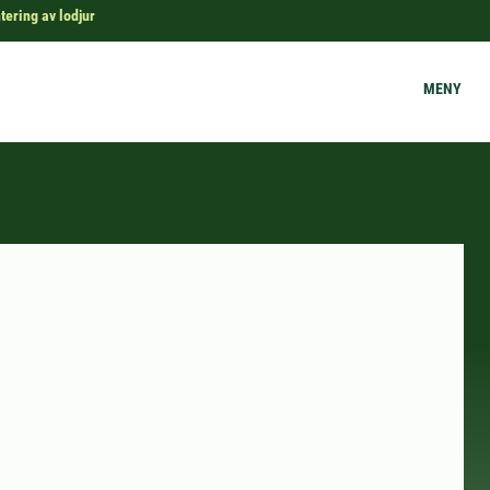
tering av lodjur
MENY