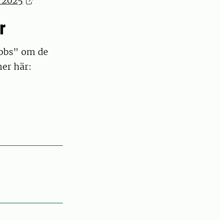
r 2025
r
dobs" om de
mer här: