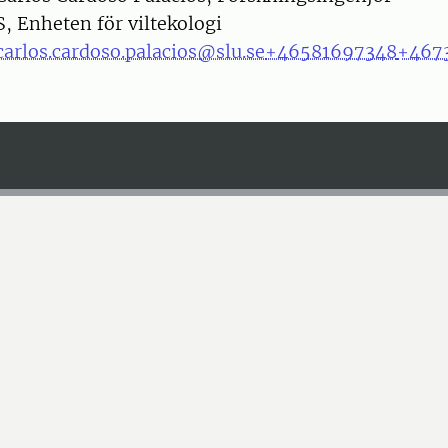
S, Enheten för viltekologi
carlos.cardoso.palacios@slu.se
+46581697348
+467