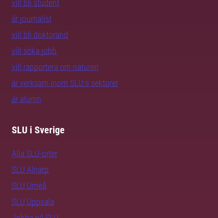
vill bli student
är journalist
vill bli doktorand
vill söka jobb
vill rapportera om naturen
är verksam inom SLU:s sektorer
är alumn
SLU i Sverige
Alla SLU-orter
SLU Alnarp
SLU Umeå
SLU Uppsala
Jobba på SLU