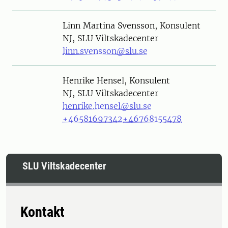
Person
Linn Martina Svensson, Konsulent
NJ, SLU Viltskadecenter
linn.svensson@slu.se
Person
Henrike Hensel, Konsulent
NJ, SLU Viltskadecenter
henrike.hensel@slu.se
+46581697342
+46768155478
SLU Viltskadecenter
Kontakt