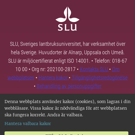
SLU, Sveriges lantbruksuniversitet, har verksamhet över
hela Sverige. Huvudorter är Alnarp, Uppsala och Umeå.
SLU är miljöcertifierat enligt ISO 14001. • Telefon: 018-67
10 00 • Org nr: 202100-2817 •
Kontakta SLU
•
Om
webbplatsen
•
Hantera kakor
•
Tillgänglighetsredogörelse
•
Behandling av personuppgifter
Denna webbplats använder kakor (cookies), som lagras i din
webbläsare. Vissa kakor är nödvändiga för att webbplatsen
ska fungera korrekt. Andra är valbara.
Hantera valbara kakor