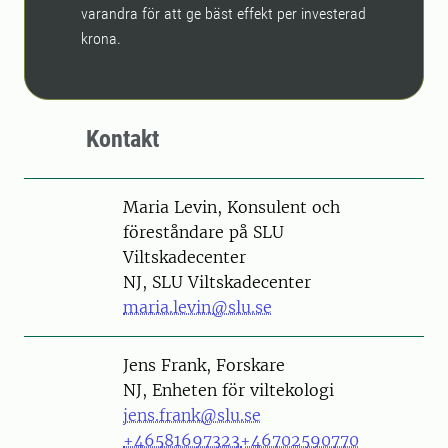
varandra för att ge bäst effekt per investerad
krona.
Kontakt
Person
Maria Levin, Konsulent och
föreståndare på SLU
Viltskadecenter
NJ, SLU Viltskadecenter
maria.levin@slu.se
Person
Jens Frank, Forskare
NJ, Enheten för viltekologi
jens.frank@slu.se
+46581697323
+46702590770