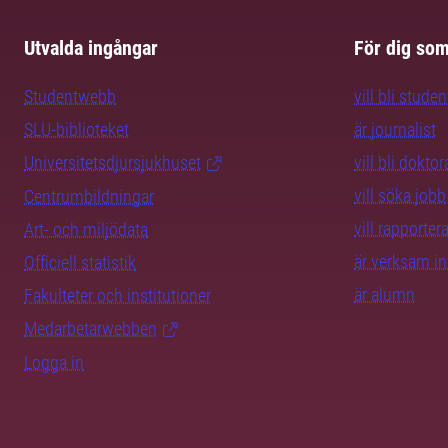
Utvalda ingångar
För dig so
Studentwebb
vill bli studen
SLU-biblioteket
är journalist
Universitetsdjursjukhuset
vill bli dokto
vill söka jobb
Centrumbildningar
vill rapporte
Art- och miljödata
är verksam i
Officiell statistik
är alumn
Fakulteter och institutioner
Medarbetarwebben
Logga in