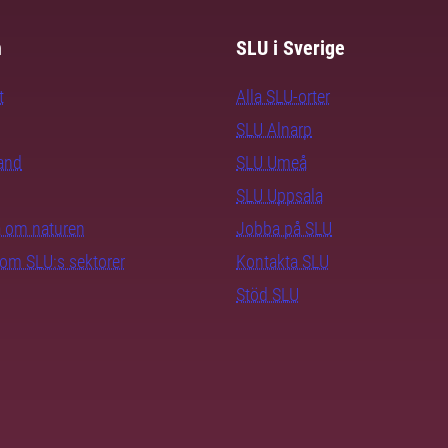
m
SLU i Sverige
t
Alla SLU-orter
SLU Alnarp
rand
SLU Umeå
SLU Uppsala
ra om naturen
Jobba på SLU
nom SLU:s sektorer
Kontakta SLU
Stöd SLU