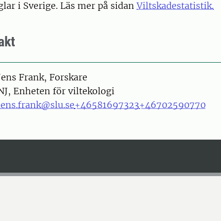
glar i Sverige. Läs mer på sidan
Viltskadestatistik.
akt
on
Jens Frank, Forskare
NJ, Enheten för viltekologi
jens.frank@slu.se
+46581697323
+46702590770