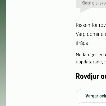
Sidan granska
Risken för ro
Varg dominera
ifråga.
Nedan ges en ö
uppdaterade, 
Rovdjur o
Vargar oc