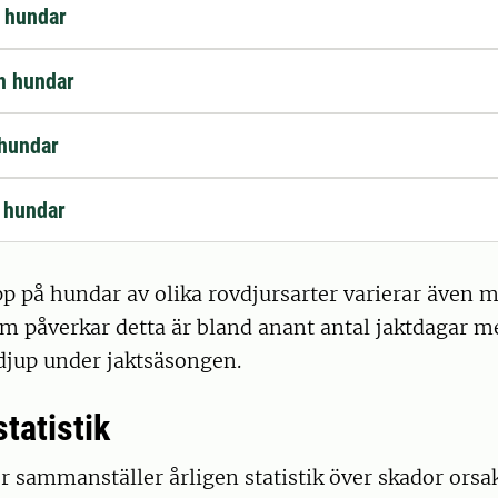
 hundar
h hundar
 hundar
 hundar
p på hundar av olika rovdjursarter varierar även 
om påverkar detta är bland anant antal jaktdagar 
djup under jaktsäsongen.
tatistik
r sammanställer årligen statistik över skador orsa