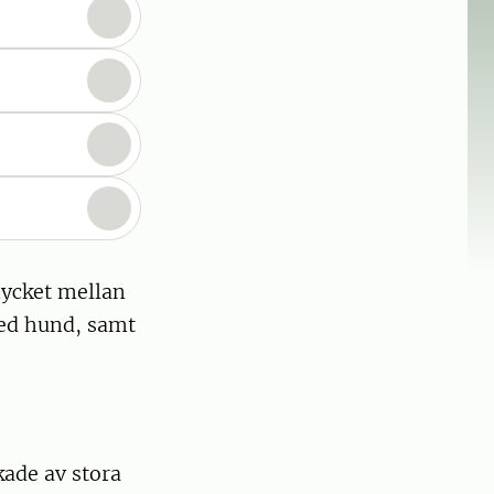
mycket
mellan
med hund, samt
kade av stora