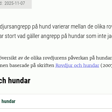
d: 2025-11-07
vdjursangrepp på hund varierar mellan de olika ro
r stort vad gäller angrepp på hundar som inte ja
versikt av de olika rovdjurens påverkan på hundar
men baserade på skriften
Rovdjur och hundar
(200
ch hundar
h hundar