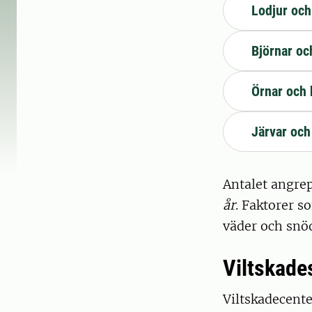
Lodjur och
Björnar oc
Örnar och
Järvar och
Antalet angrep
år
. Faktorer s
väder och snö
Viltskades
Viltskadecente