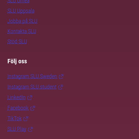
SLU Umeå
SLU Uppsala
Jobba på SLU
Kontakta SLU
Stöd SLU
Följ oss
Instagram SLU.Sweden
Instagram SLU.student
LinkedIn
Facebook
TikTok
SLU Play