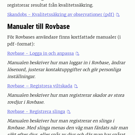
registrerar resultat från kvalitetssäkring.
Skandobs - Kvalitetssäkring av observationer (pdf)
Manualer till Rovbase
För Rovbases användare finns kortfattade manualer (i
pdf-format):
Rovbase - Logga in och anpassa
Manualen beskriver hur man loggar in i Rovbase, ändrar
lösenord, justerar kontaktuppgifter och gör personliga
inställningar.
Rovbase – Registrera viltskada
Manualen beskriver hur man registrerar skador av stora
rovdjur i Rovbase.
Rovbase - Registrera slinga
Manualen beskriver hur man registrerar en slinga i
Rovbase. Med slinga menas den väg man färdats när man
sökt efter djur, eller spår av djur och där man har spårat