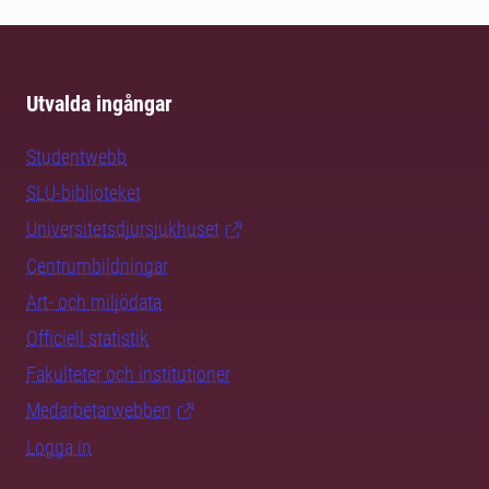
Utvalda ingångar
Studentwebb
SLU-biblioteket
Universitetsdjursjukhuset
Centrumbildningar
Art- och miljödata
Officiell statistik
Fakulteter och institutioner
Medarbetarwebben
Logga in