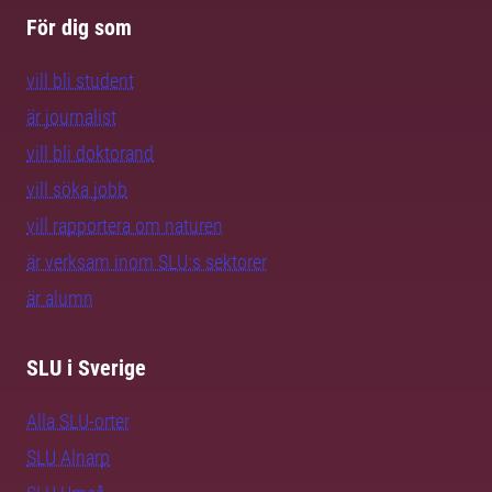
För dig som
vill bli student
är journalist
vill bli doktorand
vill söka jobb
vill rapportera om naturen
är verksam inom SLU:s sektorer
är alumn
SLU i Sverige
Alla SLU-orter
SLU Alnarp