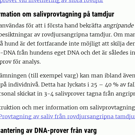
rover vid inventering av stora rovdjur
ormation om salivprovtagning på tamdjur
användas för att i första hand bekräfta
angripande
esiktningar av rovdjursangripna tamdjur. Om ma
 hund är det fortfarande inte möjligt att skilja den
DNA från hundens eget DNA och det är således in
prov för analys.
tämningen (till exempel varg) kan man ibland äve
å individnivå. Detta har lyckats i 25 – 40 % av fal
sonal skickat in 3-4 salivprover tagna från angri
struktion och mer information om salivprovtagning
Provtagning av saliv från rovdjursangripna tamdju
hantering av DNA-prover från varg