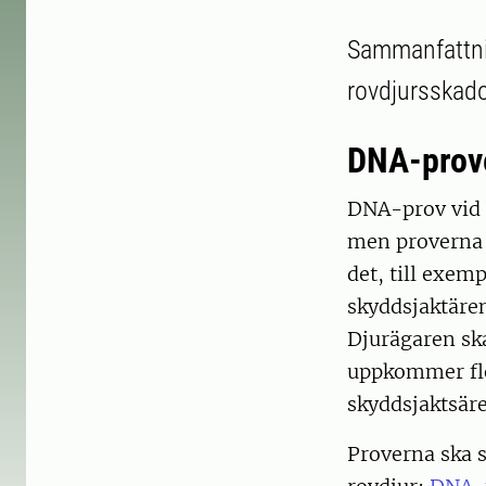
Sammanfattni
rovdjursskado
DNA-prove
DNA-prov vid b
men proverna 
det, till exem
skyddsjaktäre
Djurägaren sk
uppkommer fle
skyddsjaktsäre
Proverna ska 