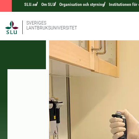
SLU.se
Om SLU
Organisation och styrning
Institutionen för
SVERIGES
LANTBRUKSUNIVERSITET