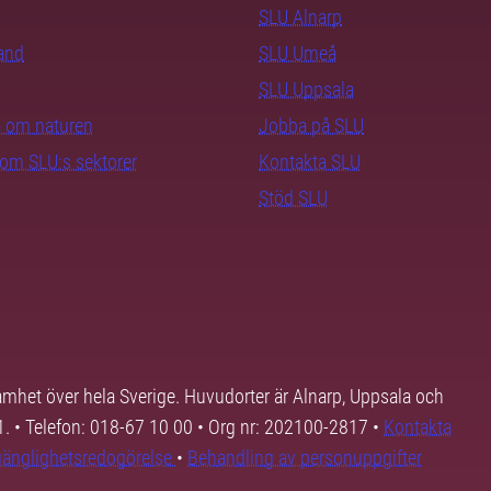
SLU Alnarp
rand
SLU Umeå
SLU Uppsala
ra om naturen
Jobba på SLU
nom SLU:s sektorer
Kontakta SLU
Stöd SLU
samhet över hela Sverige. Huvudorter är Alnarp, Uppsala och
01. • Telefon: 018-67 10 00 • Org nr: 202100-2817 •
Kontakta
lgänglighetsredogörelse
•
Behandling av personuppgifter