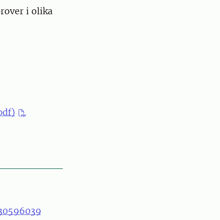
rover i olika
pdf)
30596039