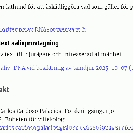
en lathund för att åskådliggöra vad som gäller för p
rioritering av DNA-prover varg
text salivprovtagning
v text till djurägare och intresserad allmänhet.
saliv-DNA vid besiktning av tamdjur 2025-10-07 (
akt
on
Carlos Cardoso Palacios, Forskningsingenjör
S, Enheten för viltekologi
carlos.cardoso.palacios@slu.se
+46581697348
+467