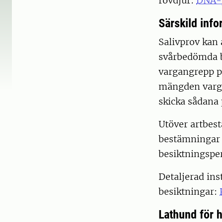
rovdjur:
DNA-p
Särskild inf
Salivprov kan 
svårbedömda b
vargangrepp på
mängden varg-
skicka sådana 
Utöver artbes
bestämningar p
besiktningsper
Detaljerad in
besiktningar:
Lathund för 