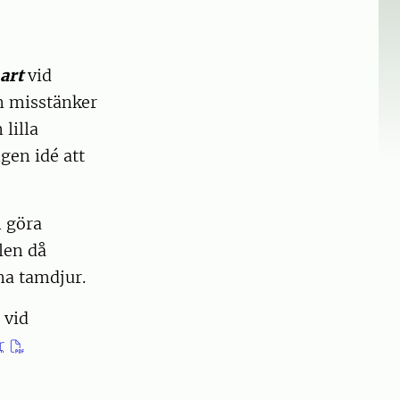
art
vid
n misstänker
 lilla
gen idé att
n göra
len då
pna tamdjur.
 vid
r