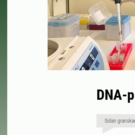
DNA-pr
Sidan granska