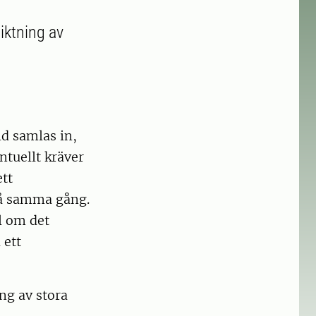
ktning av
d samlas in,
ntuellt kräver
ett
på samma gång.
l om det
 ett
ng av stora