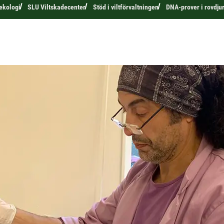
 ekologi
SLU Viltskadecenter
Stöd i viltförvaltningen
DNA-prover i rovdju