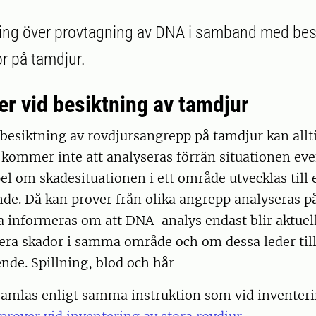
ng över provtagning av DNA i samband med besi
r på tamdjur.
r vid besiktning av tamdjur
esiktning av rovdjursangrepp på tamdjur kan allti
kommer inte att analyseras förrän situationen eve
pel om skadesituationen i ett område utvecklas till 
nde. Då kan prover från olika angrepp analyseras 
a informeras om att DNA-analys endast blir aktuel
ra skador i samma område och om dessa leder till
nde. Spillning, blod och hår
samlas enligt samma instruktion som vid inventeri