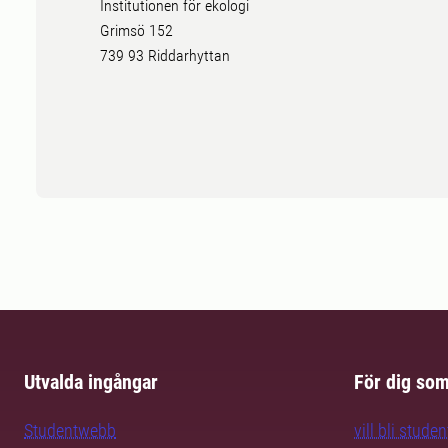
Institutionen för ekologi
Grimsö 152
739 93 Riddarhyttan
Utvalda ingångar
För dig so
Studentwebb
vill bli studen