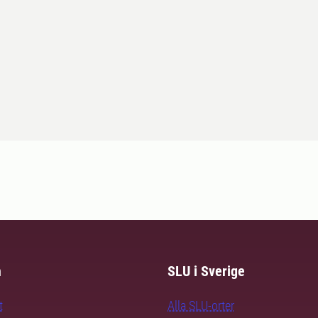
m
SLU i Sverige
t
Alla SLU-orter