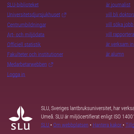
SLU-biblioteket
är journalist
Universitetsdjursjukhuset
vill bli dokto
vill söka jobb
Centrumbildningar
vill rapporte
Art- och miljödata
är verksam i
Officiell statistik
är alumn
Fakulteter och institutioner
Medarbetarwebben
Logga in
SLU, Sveriges lantbruksuniversitet, har verk
Umeå. SLU är miljöcertifierat enligt ISO 140
SLU
•
Om webbplatsen
•
Hantera kakor
•
Til