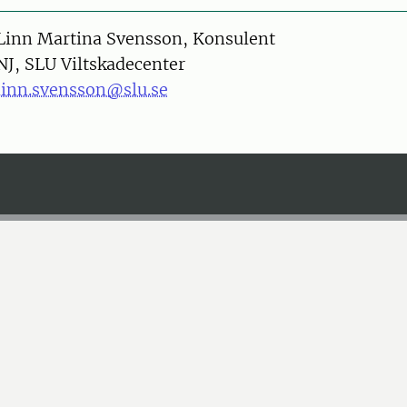
on
Linn Martina Svensson, Konsulent
NJ, SLU Viltskadecenter
linn.svensson@slu.se