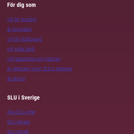
För dig som
vill bli student
är journalist
vill bli doktorand
vill söka jobb
vill rapportera om naturen
är verksam inom SLU:s sektorer
är alumn
SLU i Sverige
Alla SLU-orter
SLU Alnarp
SLU Umeå