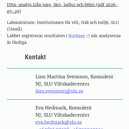
DNA-analys från varg, järv, lodjur och björn (pdf 2026-
05-29)
Laboratorium: Institutionen för vilt, fisk och miljö, SLU
(Umeå).
Labbet registrerar resultaten i
Rovbase
när analyserna
är färdiga.
Kontakt
Person
Linn Martina Svensson, Konsulent
NJ, SLU Viltskadecenter
linn.svensson@slu.se
Person
Eva Hedmark, Konsulent
NJ, SLU Viltskadecenter
eva.hedmark@slu.se