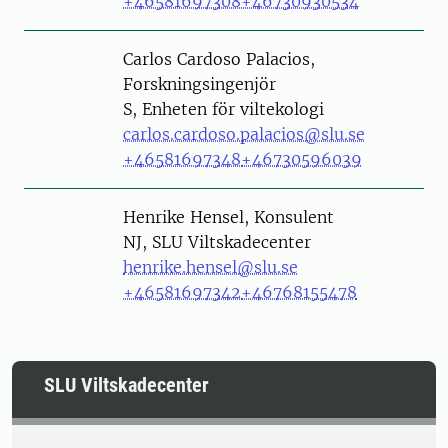
+46581697308
+46730930534
Person
Carlos Cardoso Palacios,
Forskningsingenjör
S, Enheten för viltekologi
carlos.cardoso.palacios@slu.se
+46581697348
+46730596039
Person
Henrike Hensel, Konsulent
NJ, SLU Viltskadecenter
henrike.hensel@slu.se
+46581697342
+46768155478
SLU Viltskadecenter