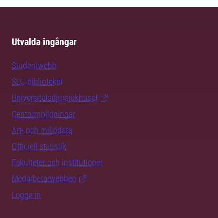
Utvalda ingångar
Studentwebb
SLU-biblioteket
Universitetsdjursjukhuset
Centrumbildningar
Art- och miljödata
Officiell statistik
Fakulteter och institutioner
Medarbetarwebben
Logga in