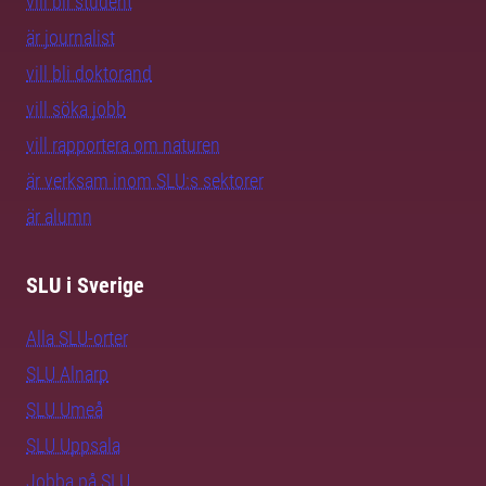
vill bli student
är journalist
vill bli doktorand
vill söka jobb
vill rapportera om naturen
är verksam inom SLU:s sektorer
är alumn
SLU i Sverige
Alla SLU-orter
SLU Alnarp
SLU Umeå
SLU Uppsala
Jobba på SLU