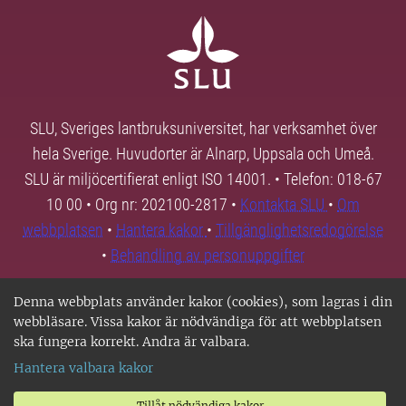
SLU, Sveriges lantbruksuniversitet, har verksamhet över
hela Sverige. Huvudorter är Alnarp, Uppsala och Umeå.
SLU är miljöcertifierat enligt ISO 14001. • Telefon: 018-67
10 00 • Org nr: 202100-2817 •
Kontakta SLU
•
Om
webbplatsen
•
Hantera kakor
•
Tillgänglighetsredogörelse
•
Behandling av personuppgifter
Denna webbplats använder kakor (cookies), som lagras i din
webbläsare. Vissa kakor är nödvändiga för att webbplatsen
ska fungera korrekt. Andra är valbara.
Hantera valbara kakor
Tillåt nödvändiga kakor