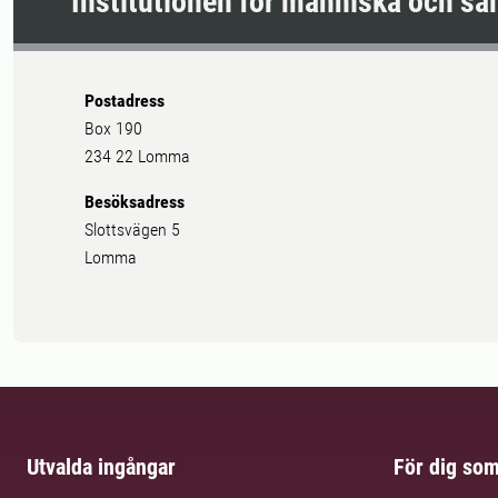
Institutionen för människa och sa
Postadress
Box 190
234 22 Lomma
Besöksadress
Slottsvägen 5
Lomma
Utvalda ingångar
För dig so