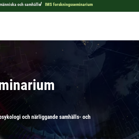
r människa och samhälle
IMS forskningsseminarium
eminarium
psykologi och närliggande samhälls- och