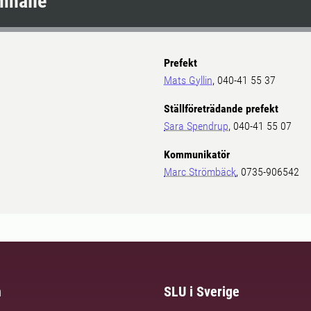
mhälle
Prefekt
Mats Gyllin
, 040-41 55 37
Ställföreträdande prefekt
Sara Spendrup
, 040-41 55 07
Kommunikatör
Marc Strömbäck
, 0735-906542
m
SLU i Sverige