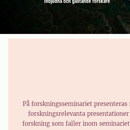
Inbjudna och gästande forskare
På forskningsseminariet presenteras 
forskningsrelevanta presentationer
forskning som faller inom seminariets