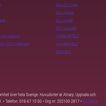
t
Alla SLU-orter
SLU Alnarp
rand
SLU Umeå
SLU Uppsala
ra om naturen
Jobba på SLU
nom SLU:s sektorer
Kontakta SLU
Stöd SLU
samhet över hela Sverige. Huvudorter är Alnarp, Uppsala och
01. • Telefon: 018-67 10 00 • Org nr: 202100-2817 •
Kontakta