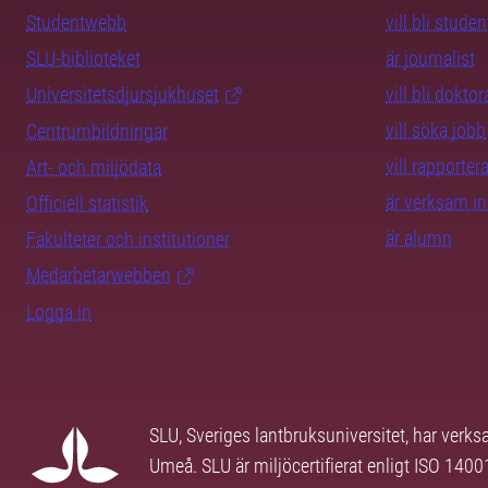
Studentwebb
vill bli studen
SLU-biblioteket
är journalist
Universitetsdjursjukhuset
vill bli dokto
vill söka jobb
Centrumbildningar
vill rapporte
Art- och miljödata
är verksam i
Officiell statistik
är alumn
Fakulteter och institutioner
Medarbetarwebben
Logga in
SLU, Sveriges lantbruksuniversitet, har verk
Umeå. SLU är miljöcertifierat enligt ISO 140