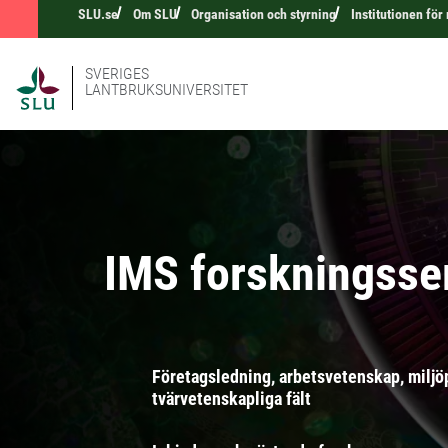
SLU.se
Om SLU
Organisation och styrning
Institutionen fö
SVERIGES
LANTBRUKSUNIVERSITET
IMS forskningss
Företagsledning, arbetsvetenskap, miljö
tvärvetenskapliga fält