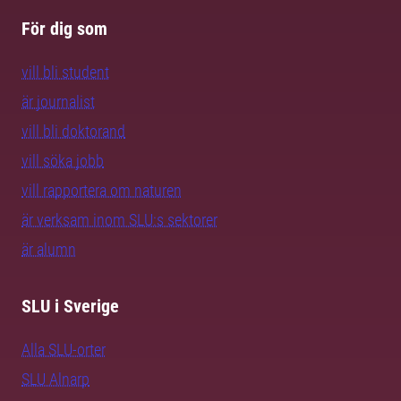
För dig som
vill bli student
är journalist
vill bli doktorand
vill söka jobb
vill rapportera om naturen
är verksam inom SLU:s sektorer
är alumn
SLU i Sverige
Alla SLU-orter
SLU Alnarp