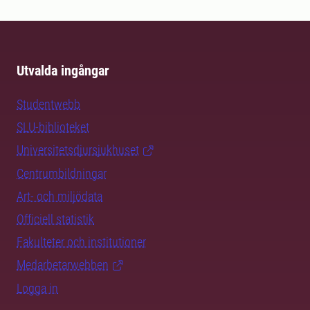
Utvalda ingångar
Studentwebb
SLU-biblioteket
Universitetsdjursjukhuset
Centrumbildningar
Art- och miljödata
Officiell statistik
Fakulteter och institutioner
Medarbetarwebben
Logga in