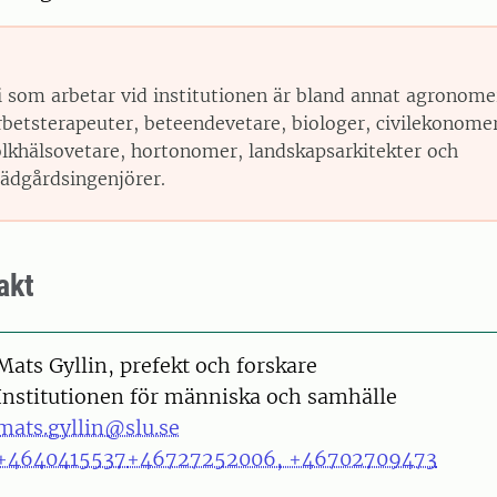
i som arbetar vid institutionen är bland annat agronome
rbetsterapeuter, beteendevetare, biologer, civilekonomer
olkhälsovetare, hortonomer, landskapsarkitekter och
rädgårdsingenjörer.
akt
on
Mats Gyllin, prefekt och forskare
Institutionen för människa och samhälle
mats.gyllin@slu.se
+4640415537
+46727252006, +46702709473