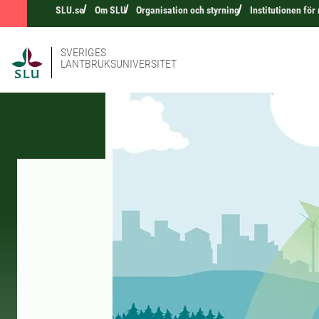
SLU.se
Om SLU
Organisation och styrning
Institutionen fö
SVERIGES
LANTBRUKSUNIVERSITET