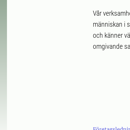
Vår verksamhe
människan i si
och känner vä
omgivande samh
Företagsledni