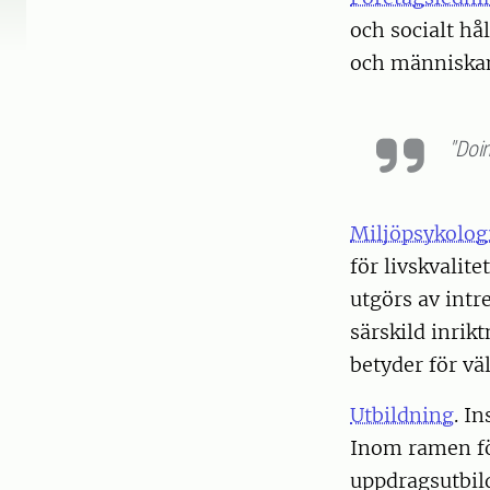
och socialt hå
och människan 
"Doin
Miljöpsykolog
för livskvali
utgörs av int
särskild inrik
betyder för vä
Utbildning
. I
Inom ramen fö
uppdragsutbil