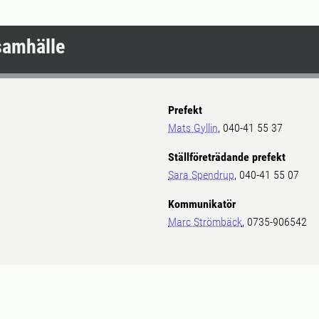
samhälle
Prefekt
Mats Gyllin
, 040-41 55 37
Ställföreträdande prefekt
Sara Spendrup
, 040-41 55 07
Kommunikatör
Marc Strömbäck
, 0735-906542