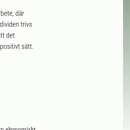
rbete, där
dividen trivs
tt det
ositivt sätt.
om ekonomiskt