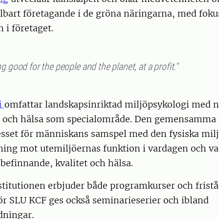
llbart företagande i de gröna näringarna, med foku
i företaget.
g good for the people and the planet, at a profit."
i
omfattar landskapsinriktad miljöpsykologi med n
tet och hälsa som specialområde. Den gemensamm
resset för människans samspel med den fysiska mi
tning mot utemiljöernas funktion i vardagen och v
lbefinnande, kvalitet och hälsa.
nstitutionen erbjuder både programkurser och frist
r SLU KCF ges också seminarieserier och ibland
dningar.