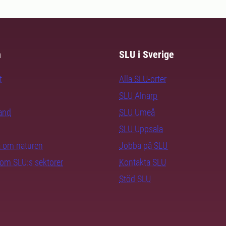
m
SLU i Sverige
t
Alla SLU-orter
SLU Alnarp
rand
SLU Umeå
SLU Uppsala
ra om naturen
Jobba på SLU
nom SLU:s sektorer
Kontakta SLU
Stöd SLU