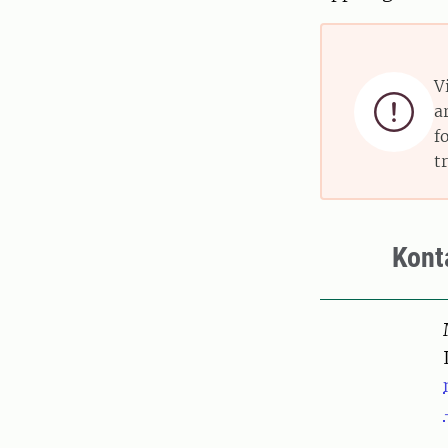
V

a
f
t
Kont
Pers