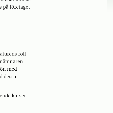
s på företaget
aturens roll
a nämnaren
ljön med
ad dessa
ående kurser.