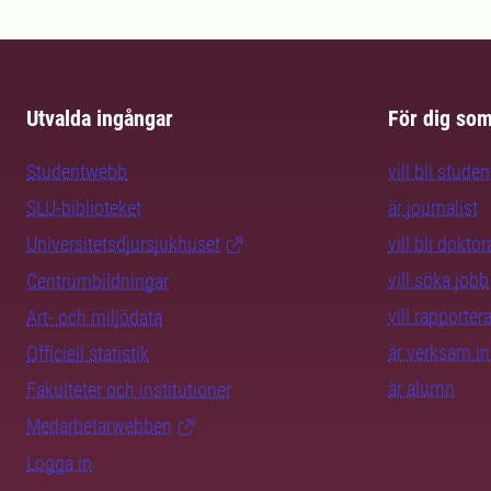
Utvalda ingångar
För dig so
Studentwebb
vill bli studen
SLU-biblioteket
är journalist
Universitetsdjursjukhuset
vill bli dokto
vill söka jobb
Centrumbildningar
vill rapporte
Art- och miljödata
är verksam i
Officiell statistik
är alumn
Fakulteter och institutioner
Medarbetarwebben
Logga in