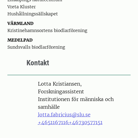
Vreta Kluster
Hushållningssällskapet
VÄRMLAND
Kristinehamnsortens biodlarförening
MEDELPAD
Sundsvalls biodlarförening
Kontakt
Person
Lotta Kristiansen,
Forskningassistent
Institutionen för människa och
samhälle
lotta.fabricius@slu.se
+4651167116
+46730577151