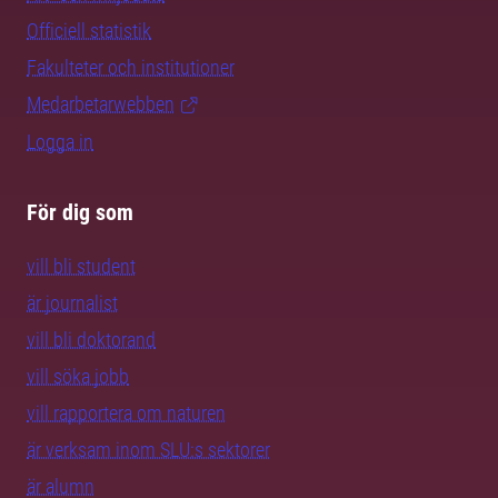
Officiell statistik
Fakulteter och institutioner
Medarbetarwebben
Logga in
För dig som
vill bli student
är journalist
vill bli doktorand
vill söka jobb
vill rapportera om naturen
är verksam inom SLU:s sektorer
är alumn