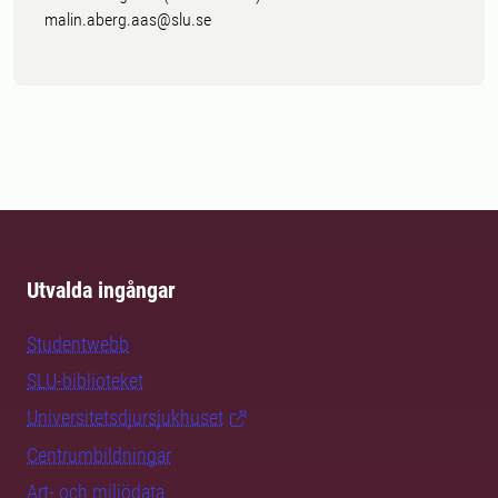
malin.aberg.aas@slu.se
Utvalda ingångar
Studentwebb
SLU-biblioteket
Universitetsdjursjukhuset
Centrumbildningar
Art- och miljödata