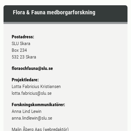
Flora & Fauna medborgarforskning
Postadress:
SLU Skara
Box 234
532 23 Skara
floraochfauna@slu.se
Projektledare:
Lotta Fabricius Kristiansen
lotta.fabricius@slu.se
Forskningskommunikatörer:
Anna Lind Lewin
anna.lindlewin@slu.se
Malin Åberg Aas (webredaktör)