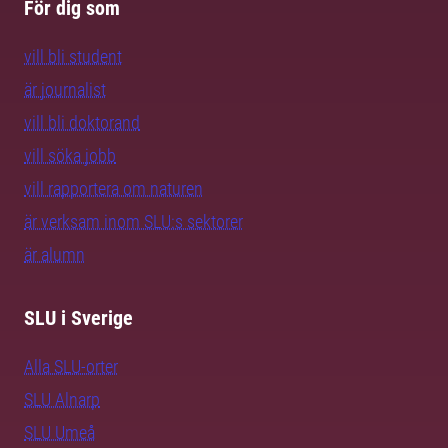
För dig som
vill bli student
är journalist
vill bli doktorand
vill söka jobb
vill rapportera om naturen
är verksam inom SLU:s sektorer
är alumn
SLU i Sverige
Alla SLU-orter
SLU Alnarp
SLU Umeå