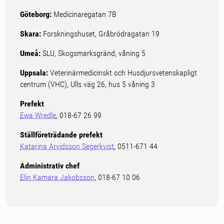
Göteborg:
Medicinaregatan 7B
Skara:
Forskningshuset, Gråbrödragatan 19
Umeå:
SLU, Skogsmarksgränd, våning 5
Uppsala:
Veterinärmedicinskt och Husdjursvetenskapligt
centrum (VHC), Ulls väg 26, hus 5 våning 3
Prefekt
Ewa Wredle
, 018-67 26 99
Ställföreträdande prefekt
Katarina Arvidsson Segerkvist
, 0511-671 44
Administrativ chef
Elin Kamara Jakobsson
, 018-67 10 06