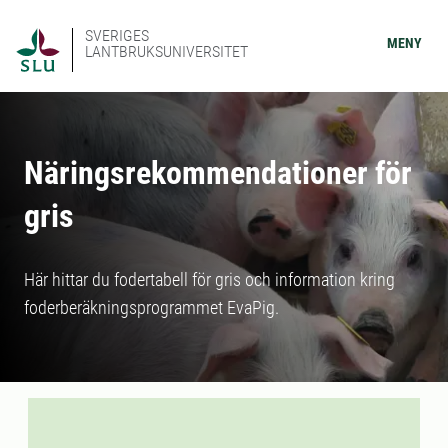
SVERIGES
MENY
LANTBRUKSUNIVERSITET
Näringsrekommendationer för
gris
Här hittar du fodertabell för gris och information kring
foderberäkningsprogrammet EvaPig.