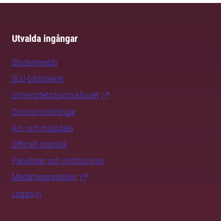
Utvalda ingångar
Studentwebb
SLU-biblioteket
Universitetsdjursjukhuset
Centrumbildningar
Art- och miljödata
Officiell statistik
Fakulteter och institutioner
Medarbetarwebben
Logga in