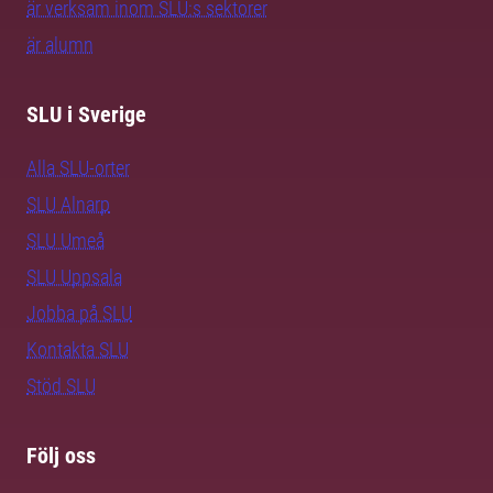
är verksam inom SLU:s sektorer
är alumn
SLU i Sverige
Alla SLU-orter
SLU Alnarp
SLU Umeå
SLU Uppsala
Jobba på SLU
Kontakta SLU
Stöd SLU
Följ oss