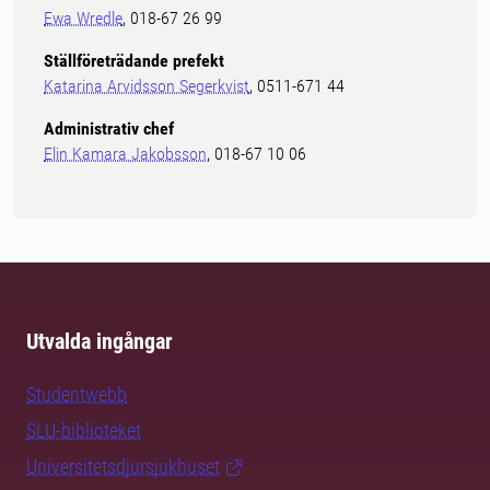
Ewa Wredle
, 018-67 26 99
Ställföreträdande prefekt
Katarina Arvidsson Segerkvist
, 0511-671 44
Administrativ chef
Elin Kamara Jakobsson
, 018-67 10 06
Utvalda ingångar
Studentwebb
SLU-biblioteket
Universitetsdjursjukhuset