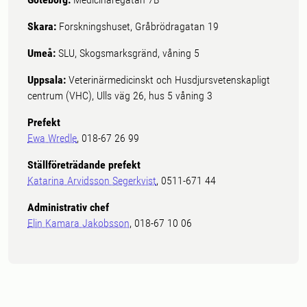
Skara:
Forskningshuset, Gråbrödragatan 19
Umeå:
SLU, Skogsmarksgränd, våning 5
Uppsala:
Veterinärmedicinskt och Husdjursvetenskapligt
centrum (VHC), Ulls väg 26, hus 5 våning 3
Prefekt
Ewa Wredle
, 018-67 26 99
Ställföreträdande prefekt
Katarina Arvidsson Segerkvist
, 0511-671 44
Administrativ chef
Elin Kamara Jakobsson
, 018-67 10 06