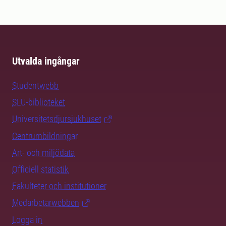
Utvalda ingångar
Studentwebb
SLU-biblioteket
Universitetsdjursjukhuset
Centrumbildningar
Art- och miljödata
Officiell statistik
Fakulteter och institutioner
Medarbetarwebben
Logga in