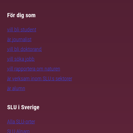
För dig som
vill bli student
är journalist
vill bli doktorand
vill söka jobb
vill rapportera om naturen
är verksam inom SLU:s sektorer
är alumn
SLU i Sverige
Alla SLU-orter
SLU Alnarp