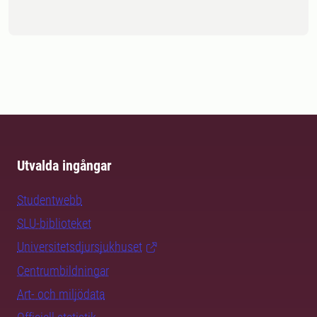
Utvalda ingångar
Studentwebb
SLU-biblioteket
Universitetsdjursjukhuset
Centrumbildningar
Art- och miljödata