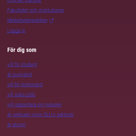
Officiell statistik
Fakulteter och institutioner
Medarbetarwebben
Logga in
För dig som
vill bli student
är journalist
vill bli doktorand
vill söka jobb
vill rapportera om naturen
är verksam inom SLU:s sektorer
är alumn