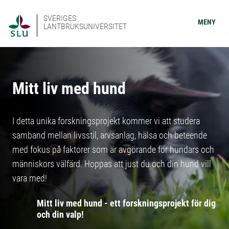
SVERIGES
MENY
LANTBRUKSUNIVERSITET
Mitt liv med hund
I detta unika forskningsprojekt kommer vi att studera
samband mellan livsstil, arvsanlag, hälsa och beteende
med fokus på faktorer som är avgörande för hundars och
människors välfärd. Hoppas att just du och din hund vill
vara med!
Mitt liv med hund - ett forskningsprojekt för dig
och din valp!