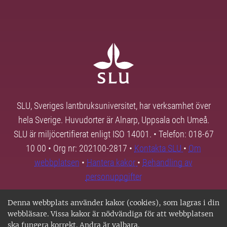
SLU, Sveriges lantbruksuniversitet, har verksamhet över
hela Sverige. Huvudorter är Alnarp, Uppsala och Umeå.
SLU är miljöcertifierat enligt ISO 14001. • Telefon: 018-67
10 00 • Org nr: 202100-2817 •
Kontakta SLU
•
Om
webbplatsen
•
Hantera kakor
•
Behandling av
personuppgifter
Denna webbplats använder kakor (cookies), som lagras i din
webbläsare. Vissa kakor är nödvändiga för att webbplatsen
ska fungera korrekt. Andra är valbara.