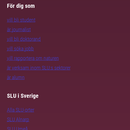
För dig som
vill bli student
är journalist
vill bli doktorand
vill söka jobb
vill rapportera om naturen
är verksam inom SLU:s sektorer
är alumn
SLU i Sverige
Alla SLU-orter
SLU Alnarp
SLU Umeå