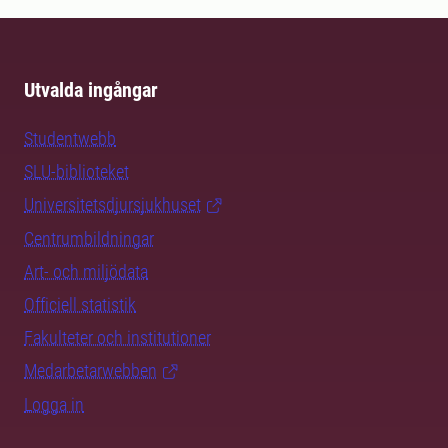
Utvalda ingångar
Studentwebb
SLU-biblioteket
Universitetsdjursjukhuset
Centrumbildningar
Art- och miljödata
Officiell statistik
Fakulteter och institutioner
Medarbetarwebben
Logga in