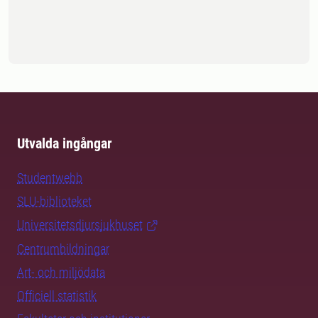
Utvalda ingångar
Studentwebb
SLU-biblioteket
Universitetsdjursjukhuset
Centrumbildningar
Art- och miljödata
Officiell statistik