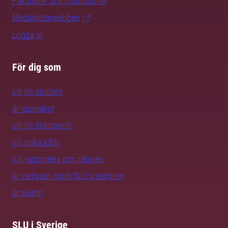
Fakulteter och institutioner
Medarbetarwebben
Logga in
För dig som
vill bli student
är journalist
vill bli doktorand
vill söka jobb
vill rapportera om naturen
är verksam inom SLU:s sektorer
är alumn
SLU i Sverige