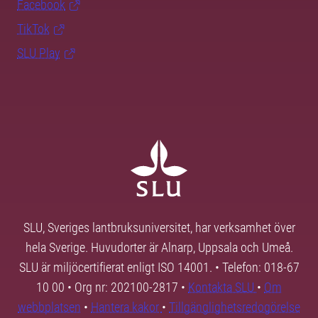
Facebook
TikTok
SLU Play
SLU, Sveriges lantbruksuniversitet, har verksamhet över
hela Sverige. Huvudorter är Alnarp, Uppsala och Umeå.
SLU är miljöcertifierat enligt ISO 14001. • Telefon: 018-67
10 00 • Org nr: 202100-2817 •
Kontakta SLU
•
Om
webbplatsen
•
Hantera kakor
•
Tillgänglighetsredogörelse