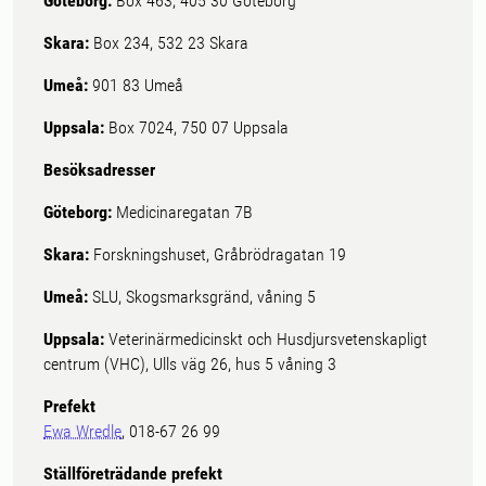
Göteborg:
Box 463, 405 30 Göteborg
Skara:
Box 234, 532 23 Skara
Umeå:
901 83 Umeå
Uppsala:
Box 7024, 750 07 Uppsala
Besöksadresser
Göteborg:
Medicinaregatan 7B
Skara:
Forskningshuset, Gråbrödragatan 19
Umeå:
SLU, Skogsmarksgränd, våning 5
Uppsala:
Veterinärmedicinskt och Husdjursvetenskapligt
centrum (VHC), Ulls väg 26, hus 5 våning 3
Prefekt
Ewa Wredle
, 018-67 26 99
Ställföreträdande prefekt