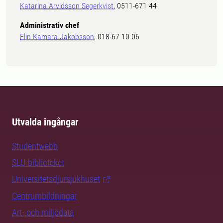
Katarina Arvidsson Segerkvist
, 0511-671 44
Administrativ chef
Elin Kamara Jakobsson
, 018-67 10 06
Utvalda ingångar
Studentwebb
SLU-biblioteket
Universitetsdjursjukhuset
Centrumbildningar
Art- och miljödata