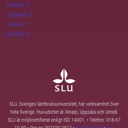
LinkedIn
Facebook
TikTok
SLU Play
SLU, Sveriges lantbruksuniversitet, har verksamhet över
hela Sverige. Huvudorter är Alnarp, Uppsala och Umeå.
SLU är miljöcertifierat enligt ISO 14001. • Telefon: 018-67
10 00 • Org nr: 202100-2817 •
Kontakta SLU
•
Om