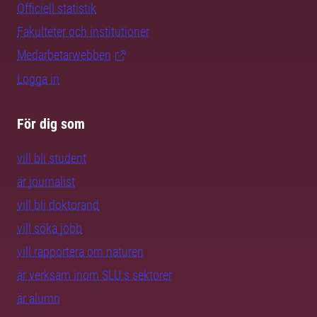
Officiell statistik
Fakulteter och institutioner
Medarbetarwebben
Logga in
För dig som
vill bli student
är journalist
vill bli doktorand
vill söka jobb
vill rapportera om naturen
är verksam inom SLU:s sektorer
är alumn