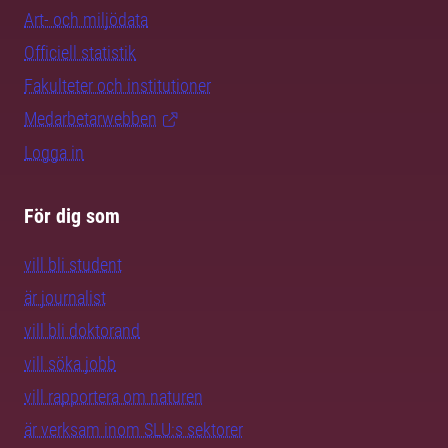
Art- och miljödata
Officiell statistik
Fakulteter och institutioner
Medarbetarwebben
Logga in
För dig som
vill bli student
är journalist
vill bli doktorand
vill söka jobb
vill rapportera om naturen
är verksam inom SLU:s sektorer