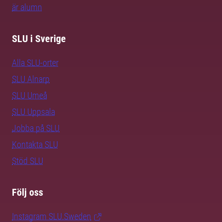
är alumn
SLU i Sverige
Alla SLU-orter
SLU Alnarp
SLU Umeå
SLU Uppsala
Jobba på SLU
Kontakta SLU
Stöd SLU
Följ oss
Instagram SLU.Sweden