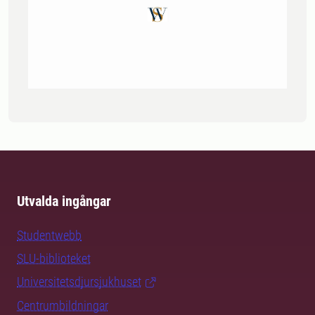
Utvalda ingångar
Studentwebb
SLU-biblioteket
Universitetsdjursjukhuset
Centrumbildningar