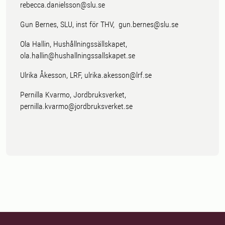
rebecca.danielsson@slu.se
Gun Bernes, SLU, inst för THV, gun.bernes@slu.se
Ola Hallin, Hushållningssällskapet,
ola.hallin@hushallningssallskapet.se
Ulrika Åkesson, LRF, ulrika.akesson@lrf.se
Pernilla Kvarmo, Jordbruksverket,
pernilla.kvarmo@jordbruksverket.se