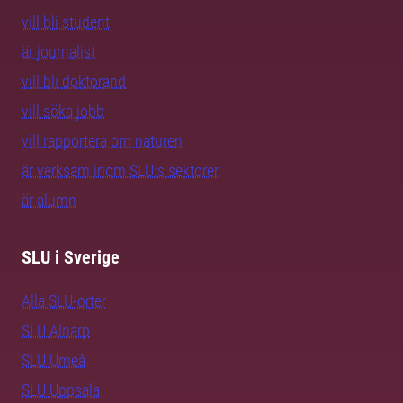
vill bli student
är journalist
vill bli doktorand
vill söka jobb
vill rapportera om naturen
är verksam inom SLU:s sektorer
är alumn
SLU i Sverige
Alla SLU-orter
SLU Alnarp
SLU Umeå
SLU Uppsala