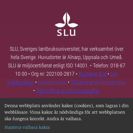
SLU, Sveriges lantbruksuniversitet, har verksamhet över
hela Sverige. Huvudorter är Alnarp, Uppsala och Umeå.
SLU är miljöcertifierat enligt ISO 14001. • Telefon: 018-67
10 00 • Org nr: 202100-2817 •
Kontakta SLU
•
Om
webbplatsen
•
Hantera kakor
•
Tillgänglighetsredogörelse
•
Behandling av personuppgifter
Denna webbplats använder kakor (cookies), som lagras i din
webbläsare. Vissa kakor är nödvändiga för att webbplatsen
ska fungera korrekt. Andra är valbara.
Hantera valbara kakor