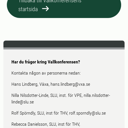
Tillbaka till Vallkonferensens
startsida
Har du frågor kring Vallkonferensen?
Kontakta någon av personerna nedan:
Hans Lindberg, Växa, hans.lindberg@vxa.se
Nilla Nilsdotter-Linde, SLU, inst. för VPE, nilla.nilsdotter-
linde@slu.se
Rolf Spörndly, SLU, inst för THV, rolf.sporndly@slu.se
Rebecca Danielsson, SLU, inst för THV,