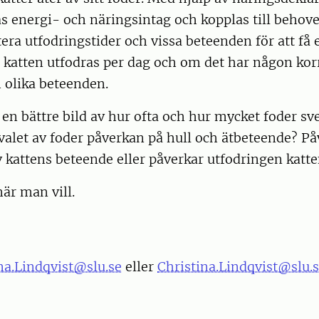
s energi- och näringsintag och kopplas till behov
era utfodringstider och vissa beteenden för att få 
atten utfodras per dag och om det har någon korre
h olika beteenden.
få en bättre bild av hur ofta och hur mycket foder sv
 valet av foder påverkan på hull och ätbeteende? P
 kattens beteende eller påverkar utfodringen katt
är man vill.
a.Lindqvist@slu.se
eller
Christina.Lindqvist@slu.