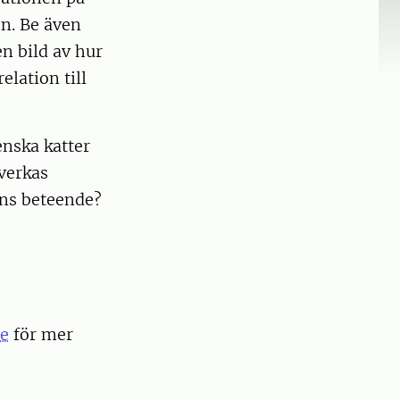
en. Be även
en bild av hur
lation till
enska katter
åverkas
ens beteende?
se
för mer