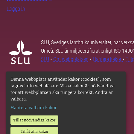
Logga in
SLU, Sveriges lantbruksuniversitet, har verk
Umeå. SLU är miljöcertifierat enligt ISO 140
SLU
•
Om webbplatsen
•
Hantera kakor
•
Til
Denna webbplats använder kakor (cookies), som
lagras i din webbläsare. Vissa kakor är nödvändiga
för att webbplatsen ska fungera korrekt. Andra är
valbara.
Hantera valbara kakor
Tillåt nödvändiga kakor
Tillåt alla kakor