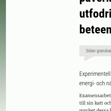
utfodr
betee
Sidan granska
Experimentell 
energi- och n
Examensarbetet
till sin katt 
mycket dessa k