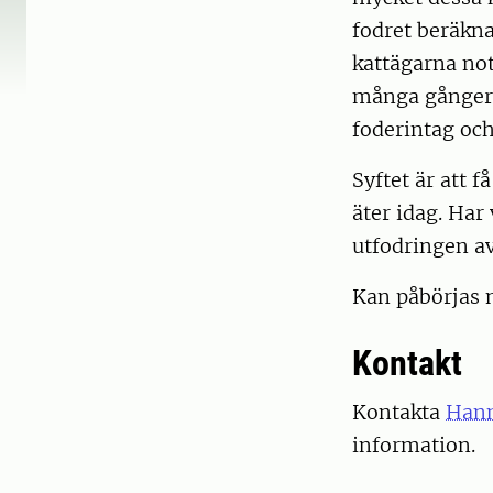
fodret beräkna
kattägarna not
många gånger k
foderintag oc
Syftet är att 
äter idag. Har
utfodringen av
Kan påbörjas n
Kontakt
Kontakta
Hann
information.