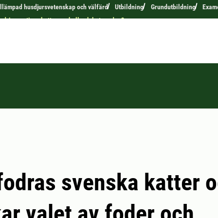
tillämpad husdjursvetenskap och välfärd
Utbildning
Grundutbildning
Exam
fodringsrutiner katternas hull och beteenden?
fodras svenska katter o
ar valet av foder och