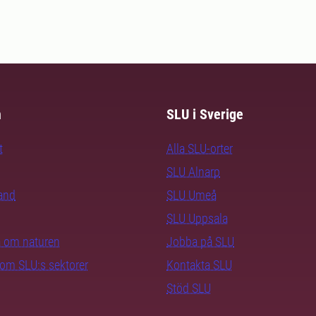
m
SLU i Sverige
t
Alla SLU-orter
SLU Alnarp
rand
SLU Umeå
SLU Uppsala
ra om naturen
Jobba på SLU
nom SLU:s sektorer
Kontakta SLU
Stöd SLU