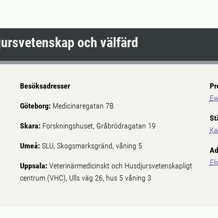
djursvetenskap och välfärd
Besöksadresser
Pr
Ew
Göteborg:
Medicinaregatan 7B
St
Skara:
Forskningshuset, Gråbrödragatan 19
Ka
Umeå:
SLU, Skogsmarksgränd, våning 5
Ad
El
Uppsala:
Veterinärmedicinskt och Husdjursvetenskapligt
centrum (VHC), Ulls väg 26, hus 5 våning 3