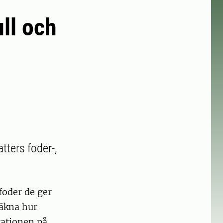
ll och
tters foder-,
foder de ger
räkna hur
rationen på