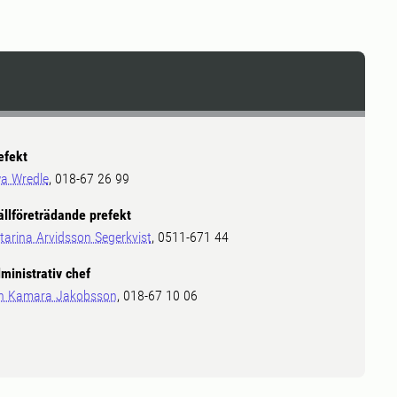
efekt
a Wredle
, 018-67 26 99
ällföreträdande prefekt
tarina Arvidsson Segerkvist
, 0511-671 44
ministrativ chef
in Kamara Jakobsson
, 018-67 10 06