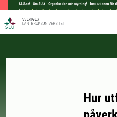
SLU.se
Om SLU
Organisation och styrning
Institutionen för 
Hur utfodras Sveriges katter – hur påverkar val av foder och ut
SVERIGES
LANTBRUKSUNIVERSITET
Hur ut
påverk