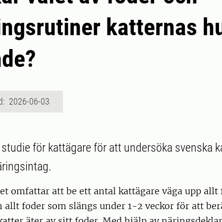
ingsrutiner katternas hu
nde?
d: 2026-06-03
studie för kattägare för att undersöka svenska ka
äringsintag.
 omfattar att be ett antal kattägare väga upp allt 
och allt foder som slängs under 1-2 veckor för att be
atter äter av sitt foder. Med hjälp av näringsdekla