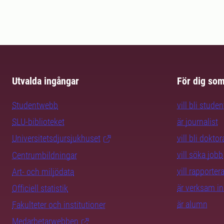
Utvalda ingångar
För dig so
Studentwebb
vill bli studen
SLU-biblioteket
är journalist
Universitetsdjursjukhuset
vill bli dokto
vill söka jobb
Centrumbildningar
vill rapporte
Art- och miljödata
är verksam i
Officiell statistik
är alumn
Fakulteter och institutioner
Medarbetarwebben