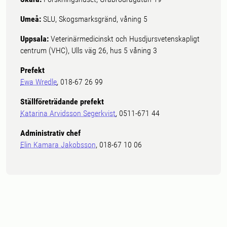
Umeå:
SLU, Skogsmarksgränd, våning 5
Uppsala:
Veterinärmedicinskt och Husdjursvetenskapligt
centrum (VHC), Ulls väg 26, hus 5 våning 3
Prefekt
Ewa Wredle
, 018-67 26 99
Ställföreträdande prefekt
Katarina Arvidsson Segerkvist
, 0511-671 44
Administrativ chef
Elin Kamara Jakobsson
, 018-67 10 06