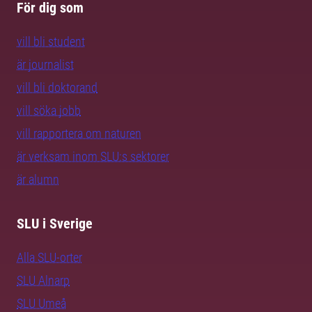
För dig som
vill bli student
är journalist
vill bli doktorand
vill söka jobb
vill rapportera om naturen
är verksam inom SLU:s sektorer
är alumn
SLU i Sverige
Alla SLU-orter
SLU Alnarp
SLU Umeå