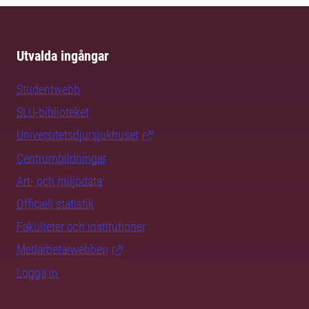
Utvalda ingångar
Studentwebb
SLU-biblioteket
Universitetsdjursjukhuset
Centrumbildningar
Art- och miljödata
Officiell statistik
Fakulteter och institutioner
Medarbetarwebben
Logga in