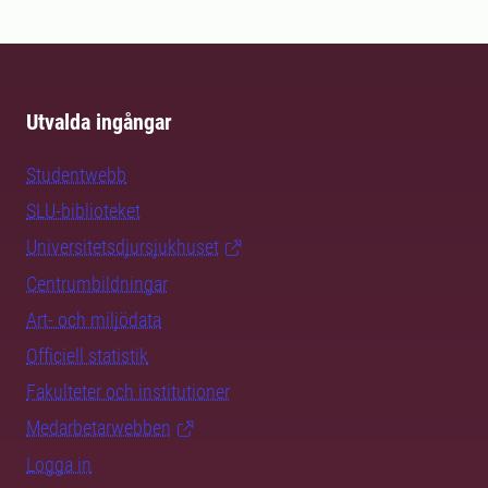
Utvalda ingångar
Studentwebb
SLU-biblioteket
Universitetsdjursjukhuset
Centrumbildningar
Art- och miljödata
Officiell statistik
Fakulteter och institutioner
Medarbetarwebben
Logga in