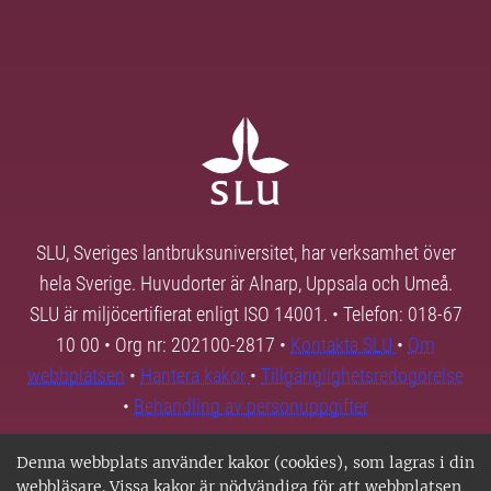
SLU, Sveriges lantbruksuniversitet, har verksamhet över
hela Sverige. Huvudorter är Alnarp, Uppsala och Umeå.
SLU är miljöcertifierat enligt ISO 14001. • Telefon: 018-67
10 00 • Org nr: 202100-2817 •
Kontakta SLU
•
Om
webbplatsen
•
Hantera kakor
•
Tillgänglighetsredogörelse
•
Behandling av personuppgifter
Denna webbplats använder kakor (cookies), som lagras i din
webbläsare. Vissa kakor är nödvändiga för att webbplatsen