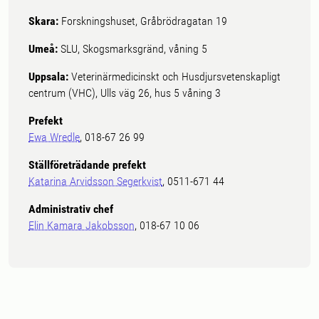
Skara:
Forskningshuset, Gråbrödragatan 19
Umeå:
SLU, Skogsmarksgränd, våning 5
Uppsala:
Veterinärmedicinskt och Husdjursvetenskapligt
centrum (VHC), Ulls väg 26, hus 5 våning 3
Prefekt
Ewa Wredle
, 018-67 26 99
Ställföreträdande prefekt
Katarina Arvidsson Segerkvist
, 0511-671 44
Administrativ chef
Elin Kamara Jakobsson
, 018-67 10 06