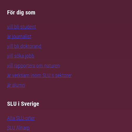
För dig som
vill bli student
är journalist
vill bli doktorand
vill söka jobb
vill rapportera om naturen
är verksam inom SLU:s sektorer
är alumn
SLU i Sverige
Alla SLU-orter
SLU Alnarp