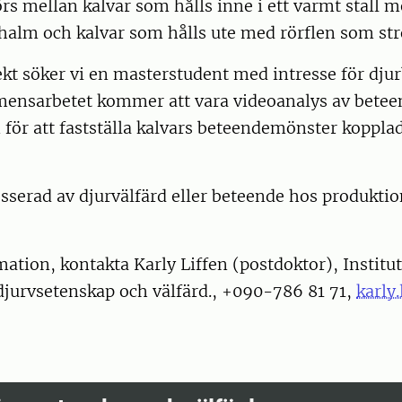
rs mellan kalvar som hålls inne i ett varmt stall 
halm och kalvar som hålls ute med rörflen som str
jekt söker vi en masterstudent med intresse för dju
mensarbetet kommer att vara videoanalys av betee
 för att fastställa kalvars beteendemönster kopplade
sserad av djurvälfärd eller beteende hos produktio
ation, kontakta Karly Liffen (postdoktor), Institu
djurvsetenskap och välfärd., +090-786 81 71,
karly