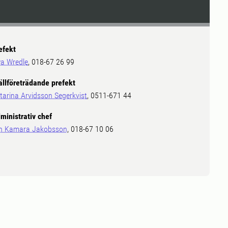
efekt
a Wredle
, 018-67 26 99
ällföreträdande prefekt
tarina Arvidsson Segerkvist
, 0511-671 44
ministrativ chef
in Kamara Jakobsson
, 018-67 10 06