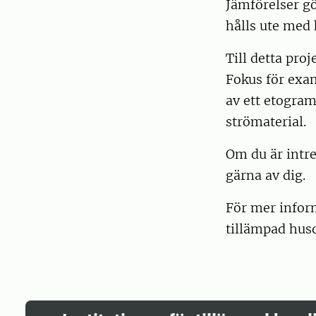
Jämförelser gö
hålls ute med 
Till detta pro
Fokus för exa
av ett etogram
strömaterial.
Om du är intre
gärna av dig.
För mer inform
tillämpad hus