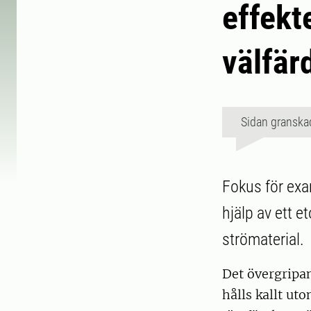
effekt
välfär
Sidan granska
Fokus för ex
hjälp av ett e
strömaterial.
Det övergripan
hålls kallt ut