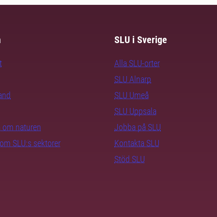
m
SLU i Sverige
t
Alla SLU-orter
SLU Alnarp
rand
SLU Umeå
SLU Uppsala
ra om naturen
Jobba på SLU
nom SLU:s sektorer
Kontakta SLU
Stöd SLU