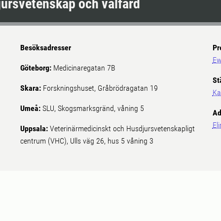
djursvetenskap och välfärd
Besöksadresser
Pr
Ew
Göteborg:
Medicinaregatan 7B
St
Skara:
Forskningshuset, Gråbrödragatan 19
Ka
Umeå:
SLU, Skogsmarksgränd, våning 5
Ad
El
Uppsala:
Veterinärmedicinskt och Husdjursvetenskapligt
centrum (VHC), Ulls väg 26, hus 5 våning 3