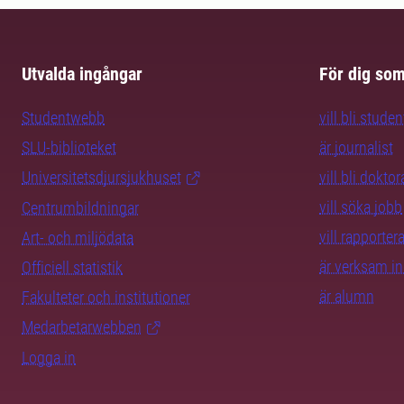
Utvalda ingångar
För dig so
Studentwebb
vill bli studen
SLU-biblioteket
är journalist
Universitetsdjursjukhuset
vill bli dokto
vill söka jobb
Centrumbildningar
vill rapporte
Art- och miljödata
är verksam i
Officiell statistik
är alumn
Fakulteter och institutioner
Medarbetarwebben
Logga in