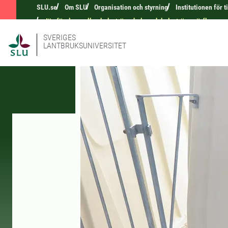
SLU.se
Om SLU
Organisation och styrning
Institutionen för 
Jämförelse mellan kalvströ av halm och kalvströ av rörflen sam
SVERIGES
LANTBRUKSUNIVERSITET