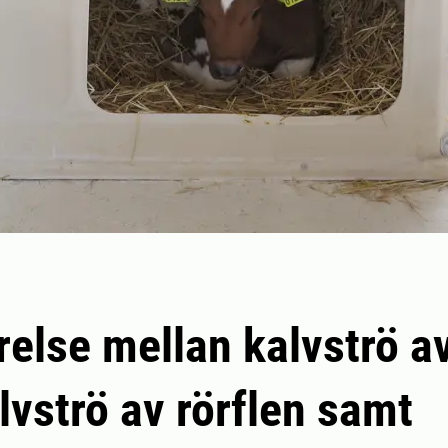
else mellan kalvströ a
lvströ av rörflen samt