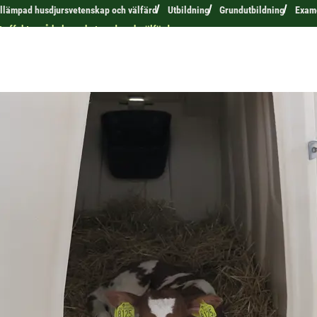
tillämpad husdjursvetenskap och välfärd
Utbildning
Grundutbildning
Exam
t effekter på kalvens beteende och välfärd