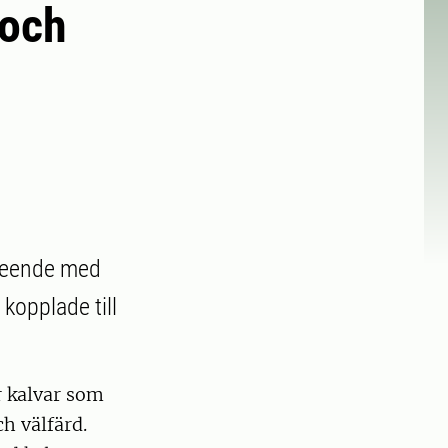
 och
eteende med
kopplade till
r kalvar som
h välfärd.