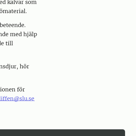
med kalvar som
ömaterial.
rbeteende.
nde med hjälp
 till
nsdjur, hör
tionen för
.liffen@slu.se