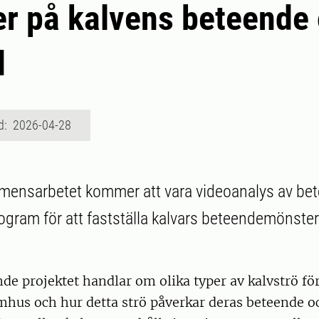
er på kalvens beteende
d
d: 2026-04-28
amensarbetet kommer att vara videoanalys av b
togram för att fastställa kalvars beteendemönster 
de projektet handlar om olika typer av kalvströ fö
omhus och hur detta strö påverkar deras beteende oc