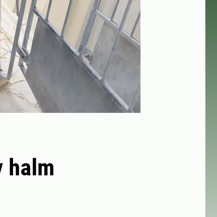
v halm