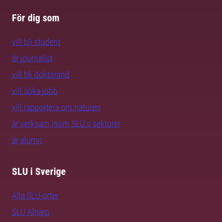
För dig som
vill bli student
är journalist
vill bli doktorand
vill söka jobb
vill rapportera om naturen
är verksam inom SLU:s sektorer
är alumn
SLU i Sverige
Alla SLU-orter
SLU Alnarp