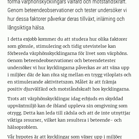
forma värphönskycklingars välfärd och motståndskraft.
Genom beteendeobservationer och tester undersöker vi
hur dessa faktorer påverkar deras tillväxt, inlärning och
långsiktiga hälsa.
I detta exjobb kommer du att studera hur olika faktorer
som gömsle, stimulering och tidig utevistelse kan
förbereda värphönskycklingarna för livet som värphöns.
Genom beteendeobservationer och beteendetester
undersöker vi hur kycklingarna påverkas av att växa upp
i miljöer där de kan röra sig mellan en trygg viloplats och
en stimulerande aktivitetszon. Målet är att främja
positiv djurvälfärd och motståndskraft hos kycklingarna.
Trots att värphönskycklingar idag erbjuds en skyddad
uppväxtmiljö kan de ibland uppleva sin omgivning som
otrygg. Detta kan leda till rädsla och att de inte utnyttjar
viktiga resurser, vilket kan resultera i beteende- och
hälsoproblem.
Vår hypotes är att kycklingar som växer upp i miljöer