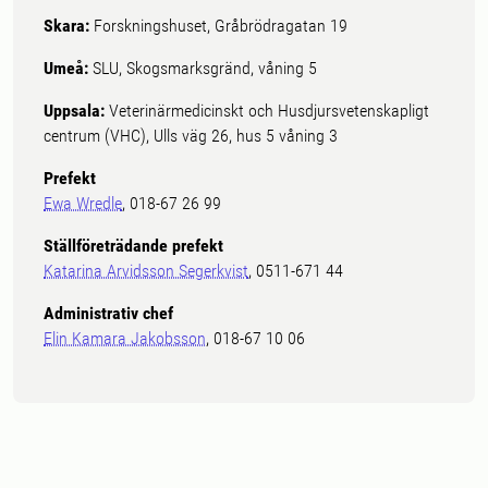
Skara:
Forskningshuset, Gråbrödragatan 19
Umeå:
SLU, Skogsmarksgränd, våning 5
Uppsala:
Veterinärmedicinskt och Husdjursvetenskapligt
centrum (VHC), Ulls väg 26, hus 5 våning 3
Prefekt
Ewa Wredle
, 018-67 26 99
Ställföreträdande prefekt
Katarina Arvidsson Segerkvist
, 0511-671 44
Administrativ chef
Elin Kamara Jakobsson
, 018-67 10 06