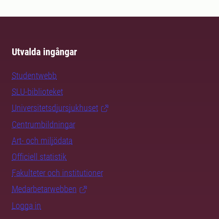
Utvalda ingångar
Studentwebb
SLU-biblioteket
Universitetsdjursjukhuset
Centrumbildningar
Art- och miljödata
Officiell statistik
Fakulteter och institutioner
Medarbetarwebben
Logga in