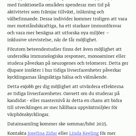
med funktionella områden spenderar mer tid på
aktiviteter som främjar tillväxt, inlärning och
välbefinnande. Dessa individer kommer troligen att vara
mer motståndskraftiga, ha ett starkare immunförsvar
och vara mer benägna att utforska nya miljöer –
inklusive utevistelse, när de får möjlighet.
Förutom beteendestudier finns det även möjlighet att
undersöka immunologiska responser, monoaminer eller
studera påverkan på neurogenes och telomerer. Detta ger
djupare insikter i hur tidiga livserfarenheter påverkar
kycklingarnas långsiktiga hälsa och välmående.
Detta exjobb ger dig möjlighet att utvärdera effekterna
av tidiga livserfarenheter. Oavsett om du studerar på
kandidat- eller masternivå är detta en chans att bidra
till utvecklingen av mer hållbara uppväxtmiljöer för
värphönskycklingar.
Datainsamling kommer ske sommar/höst 2025.
Kontakta
Josefina Zidar
eller
Linda Keeling
för mer